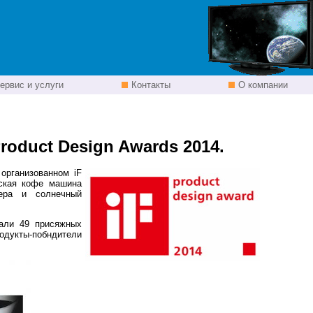
ервис и услуги
Контакты
О компании
roduct Design Awards 2014.
 организованном iF
еская кофе машина
мера и солнечный
рали 49 присяжных
одукты-побндители