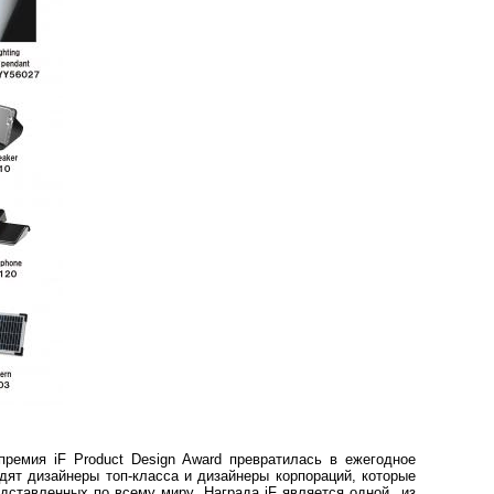
ремия iF Product Design Award превратилась в ежегодное
одят дизайнеры топ-класса и дизайнеры корпораций, которые
ставленных по всему миру. Награда iF является одной из