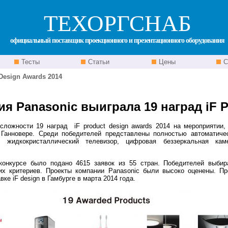
ТЕХОРГСНАБ
официальный поставщик проекционного и презентационного оборудования
Тесты
Статьи
Цены
С
Design Awards 2014
я Panasonic выиграла 19 наград iF P
сложности 19 наград iF product design awards 2014 на мероприятии,
 в Ганновере. Среди победителей представлены полностью автоматич
, жидкокристаллический телевизор, цифровая беззеркальная ка
конкурсе было подано 4615 заявок из 55 стран. Победителей выби
их критериев. Проекты компании Panasonic были высоко оценены. Пр
ке iF design в Гамбурге в марта 2014 года.