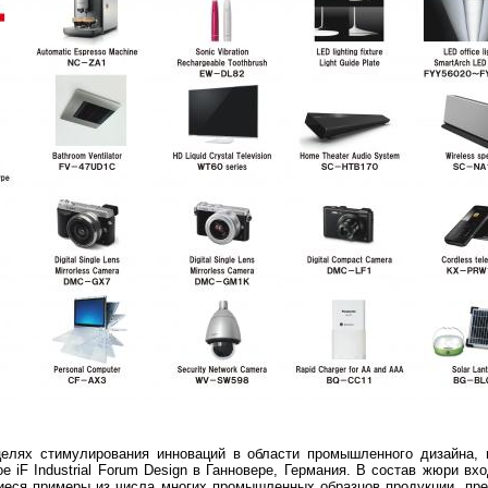
елях стимулирования инноваций в области промышленного дизайна, п
е iF Industrial Forum Design в Ганновере, Германия. В состав жюри вх
ся примеры из числа многих промышленных образцов продукции, пред