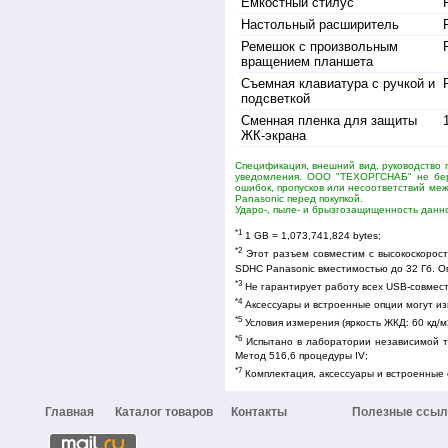
Емкостный стилус
Настольный расширитель
Ремешок с произвольным
вращением планшета
Съемная клавиатура с ручкой и
подсветкой
Сменная пленка для защиты
ЖК-экрана
Спецификация, внешний вид, руководство 
уведомления. ООО "ТЕХОРГСНАБ" не бере
ошибок, пропусков или несоответствий ме
Panasonic перед покупкой.
Ударо-, пыле- и брызгозащищенность данно
*1
1 GB = 1,073,741,824 bytes;
*2
Этот разъем совместим с высокоскорос
SDHC Panasonic вместимостью до 32 Гб. О
*3
Не гарантирует работу всех USB-совмест
*4
Аксессуары и встроенные опции могут из
*5
Условия измерения (яркость ЖКД: 60 кд/м
*6
Испытано в лаборатории независимой тре
Метод 516,6 процедуры IV;
*7
Комплектация, аксессуары и встроенные 
Главная
Каталог товаров
Контакты
Полезные ссыл