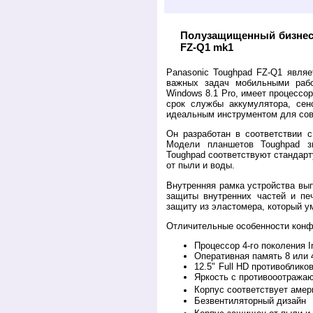
Полузащищенный бизне
FZ-Q1 mk1
Panasonic Toughpad FZ-Q1 явля
важных задач мобильными рабо
Windows 8.1 Pro, имеет процессор 
срок службы аккумулятора, сенс
идеальным инструментом для сов
Он разработан в соответствии 
Модели планшетов Toughpad з
Toughpad соответствуют стандарт
от пыли и воды.
Внутренняя рамка устройства вып
защиты внутренних частей и пе
защиту из эластомера, который у
Отличительные особенности конф
Процессор 4-го поколения In
Оперативная память 8 или 
12.5"
Full HD противоблик
Яркость с противооотражаю
Корпус соответствует аме
Безвентиляторный дизайн