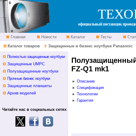
ТЕХО
официальный поставщик проекцио
Главная
Новости
Каталог
Тесты
Стат
Каталог товаров
Защищенные и бизнес ноутбуки Panasonic
Полностью защищенные ноутбуки
Полузащищенный 
Защищенные UMPC
FZ-Q1 mk1
Полузащищенные ноутбуки
Прочные бизнес ноутбуки
»
Описание
Защищенные планшеты
»
Спецификация
Архив моделей
»
Технологии
»
Гарантия
Читайте нас в социальных сетях