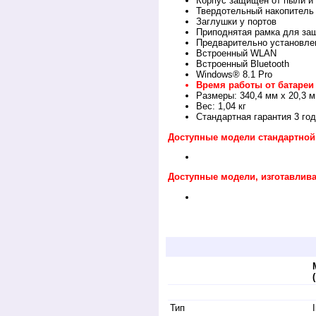
Корпус защищен от пыли и 
Твердотельный накопитель
Заглушки у портов
Приподнятая рамка для за
Предварительно установле
Встроенный WLAN
Встроенный Bluetooth
Windows® 8.1 Pro
Время работы от батареи 
Размеры: 340,4 мм х 20,3 м
Вес: 1,04 кг
Стандартная гарантия 3 го
Доступные модели стандартной
Доступные модели, изготавлива
Купить защищенный ударозащищенный планш
эксплуатации на ударопрочный, противоуд
pansonic. Продажа.
Тип