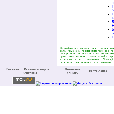
з
П
S
П
D
Б
Б
р
П
Спецификация, внешний вид, руководство
быть изменены производителем без пр
"Техоргснаб" не берет на себя никакой о
прямо или косвенно из-за ошибок, пр
изделием и его описанием. Пожалуй
представителю Panasonic перед покупкой.
Главная
Каталог товаров
Полезные
Карта сайта
Контакты
ссылки