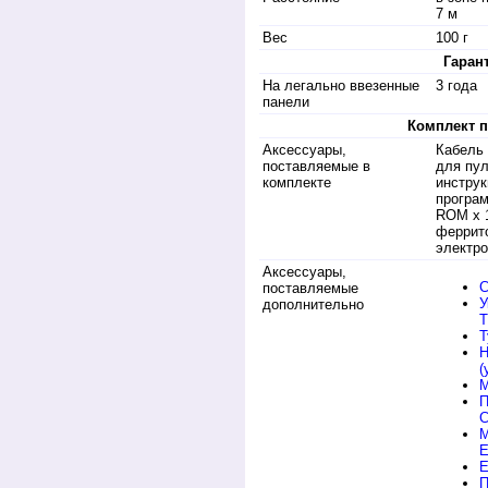
7 м
Вес
100 г
Гаран
На легально ввезенные
3 года
панели
Комплект п
Аксессуары,
Кабель 
поставляемые в
для пул
комплекте
инструк
програ
ROM x 1
феррито
электро
Аксессуары,
С
поставляемые
У
дополнительно
Т
Н
(
М
П
C
М
E
П