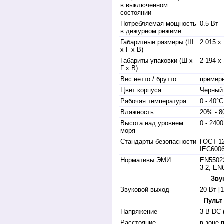
в выключенном
состоянии
Потребляемая мощность
0.5 Вт
в дежурном режиме
Габаритные размеры (Ш
2 015 x
x Г x В)
Габариты упаковки (Ш x
2 194 x
Г x В)
Вес нетто / брутто
примерн
Цвет корпуса
Черный
Рабочая температура
0 - 40°C
Влажность
20% - 8
Высота над уровнем
0 - 2400
моря
Стандарты безопасности
ГОСТ 12
IEC600
Нормативы ЭМИ
EN55022
3-2, EN
Зву
Звуковой выход
20 Вт [
Пульт
Напряжение
3 В DC 
Расстояние
в зоне 