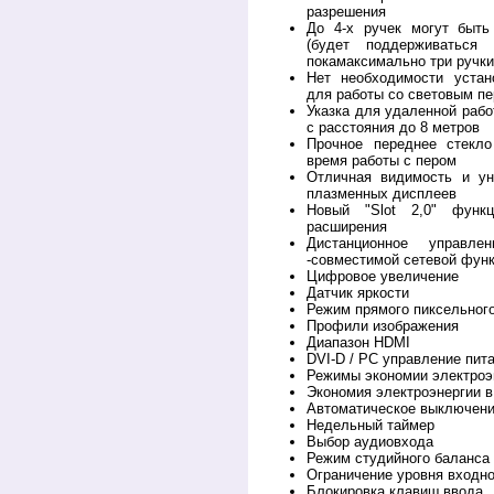
разрешения
До 4-х ручек могут быть
(будет поддерживаться
покамаксимально три ручки
Нет необходимости устан
для работы со световым п
Указка для удаленной рабо
с расстояния до 8 метров
Прочное переднее стекло
время работы с пером
Отличная видимость и ун
плазменных дисплеев
Новый "Slot 2,0" функ
расширения
Дистанционное управ
-совместимой сетевой фун
Цифровое увеличение
Датчик яркости
Режим прямого пиксельного
Профили изображения
Диапазон HDMI
DVI-D / PC управление пит
Режимы экономии электроэ
Экономия электроэнергии 
Автоматическое выключени
Недельный таймер
Выбор аудиовхода
Режим студийного баланса
Ограничение уровня входно
Блокировка клавиш ввода