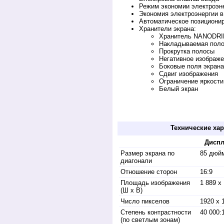
Режим экономии электроэн
Экономия электроэнергии 
Автоматическое позициони
Хранители экрана:
Xранитель NANODR
Накладываемая пол
Прокрутка полосы
Негативное изображ
Боковые поля экрана
Сдвиг изображения
Ограничение яркости
Белый экран
Выбрать и купить Панасоник плазму fullh
продажа интерактивных дисплеев. Покупка 
Технические хар
Дисп
Размер экрана по
85 дюйм
диагонали
Отношение сторон
16:9
Площадь изображения
1 889 x
(Ш x В)
Число пикселов
1920 x 
Степень контрастности
40 000:
(по светлым зонам)