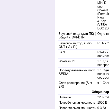
Mini D-
sub
(15конт.
(Fermal
Plug
&Play
(VESA
DDC 2B
Звуковой вход (для ПК) (
Одно гн
общий с DVI-D IN )
Звуковой выход Audio
RCA х 2
OUT ( Л / П )
LAN
RJ-45 
совмес
Wireless I/F
x 1 дл
беспров
Последовательный порт
x 1 Одн
SERIAL
внешнее
совмес
Слот расширения (Slot
x 1 Сво
2.0)
Общие па
Питание
220 - 24
Потребляемая мощность
1090 Вт
Потребляемая мощность
0.3 Вт