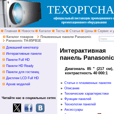
ТЕХОРГСНА
официальный поставщик проекционного 
презентационного оборудования
Главная
Новости
Каталог
Тесты
Статьи
Цены
Сервис и 
Каталог товаров
Плазменные панели Panasonic
Panasonic TH-85PB1E
Домашний кинотеатр
Интерактивна
Интерактивные панели
панель Panasoni
Панели Full HD
Панели HD Ready
Диагональ 85 " (217 см),
Панели для гостиниц
контрастность 40 000:1
Дисплеи LCD Full HD
»
Статьи о плазменных панелях
Архив моделей
»
Описание
»
Технические характеристики
Читайте нас в социальных сетях
»
Функции панелей
»
Технологии панелей
»
Аксессуары