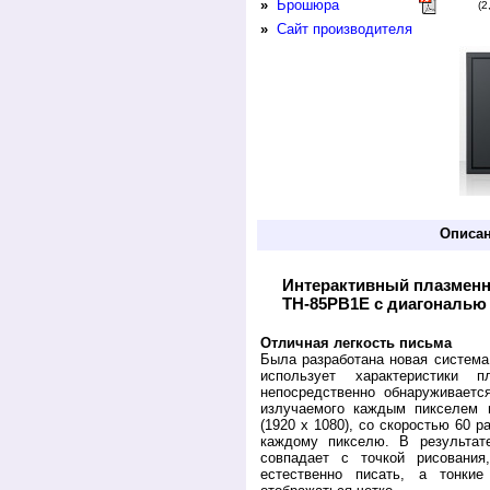
»
Брошюра
(2
»
Сайт производителя
Описа
Интерактивный плазменн
TH-85PB1E с диагональю 
Отличная легкость письма
Была разработана новая система 
использует характеристики 
непосредственно обнаруживаетс
излучаемого каждым пикселем 
(1920 x 1080), со скоростью 60 р
каждому пикселю. В результат
совпадает с точкой рисования
естественно писать, а тонки