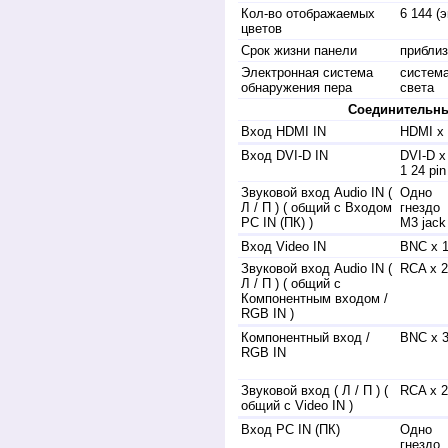
Кол-во отображаемых
6 144 (
цветов
Срок жизни панели
приблиз
Электронная система
систем
обнаружения пера
света
Соединительн
Вход HDMI IN
HDMI x 
Вход DVI-D IN
DVI-D х
1 24 pin
Звуковой вход Audio IN (
Одно
Л / П ) ( общий с Входом
гнездо
PC IN (ПК) )
M3 jack
Вход Video IN
BNC х 
Звуковой вход Audio IN (
RCA х 2
Л / П ) ( общий с
Компонентным входом /
RGB IN )
Компонентный вход /
BNC х 
RGB IN
Звуковой вход ( Л / П ) (
RCA х 2
общий с Video IN )
Вход PC IN (ПК)
Одно
гнездо