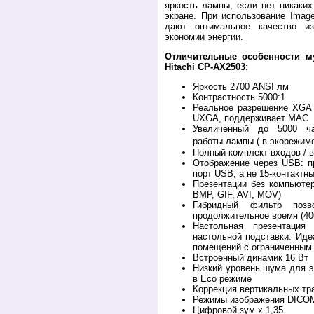
яркость лампы, если нет никаких
экране. При использование Imag
дают оптимальное качество и
экономии энергии.
Отличительные особенности м
Hitachi CP-AX2503
:
Яркость 2700 ANSI лм
Контрастность 5000:1
Реальное разрешение XGA 
UXGA, поддерживает MAC
Увеличенный до 5000 ча
работы лампы ( в экорежиме
Полный комплект входов / 
Отображение через USB: п
порт USB, а не 15-контакт
Презентации без компьют
BMP, GIF, AVI, MOV)
Гибридный фильтр позв
продолжительное время (40
Настольная презентация
настольной подставки. Ид
помещений с ограниченным 
Встроенный динамик 16 Вт
Низкий уровень шума для э
в Eco режиме
Коррекция вертикальных тр
Режимы изображения DICOM 
Цифровой зум х 1,35