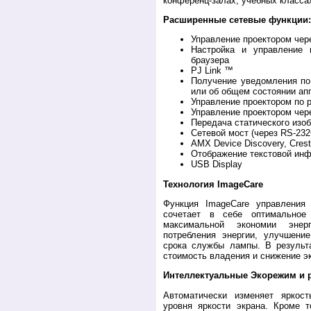
конференц-залах, учебных классах
Расширенныe сетевые функции:
Управление проектором чер
Настройка и управление
браузера
PJ Link ™
Получение уведомления по
или об общем состоянии ап
Управление проектором по 
Управление проектором че
Передача статического изо
Сетевой мост (через RS-232
AMX Device Discovery, Cre
Отображение текстовой инф
USB Display
Технология ImageCare
Функция ImageCare управления
сочетает в себе оптимальное
максимальной экономии эне
потребления энергии, улучшение
срока службы лампы. В результа
стоимость владения и снижение э
Интеллектуальные Экорежим и р
Автоматически изменяет яркос
уровня яркости экрана. Кроме т