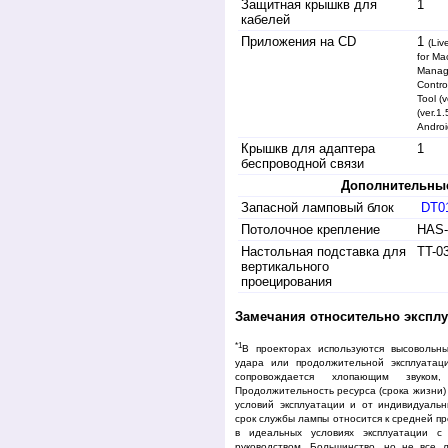
Защитная крышкв для
1
кабелей
Приложения на CD
1
(Liv
for Ma
Manage
Contro
Tool (
(ver.1
Androi
Крышкв для адаптера
1
беспроводной связи
Дополнительные
Запасной ламповый блок
DT0
Потолочное крепление
HAS-
Настольная подставка для
TT-0
вертикального
проецирования
Замечания относительно эксплу
*1
В проекторах используются высовольн
удара или продолжительной эксплуатац
сопровождается хлопающим звуком
Продолжительность ресурса (срока жизни)
условий эксплуатации и от индивидуальн
срок службы лампы относится к средней п
в идеальных условиях эксплуатации с
руководством. Большинство, но не все 