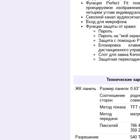
Функция Perfect Fit поз
проецируемое изображен
четырем углам индивидуал
Сквозной канал аудиосигна
Вход для микрофона
Функции защиты от кражи:
Пароль
Пароль на "мой экран
Защита с помощью P
Блокировка кла
дистанционного упра
Слот для замка Kensi
Защитная переклади
Купить projector hatachi cpax2503, а та
дилера. Обзор медиа projektor hitashi cp-a
Технические хар
ЖК панель
Размер панели
0.63
Соотношение
родно
сторон
совм
Метод показа
TFT 
Метод
матр
передачи
Пикселей
786 4
359 
Разрешение
540 