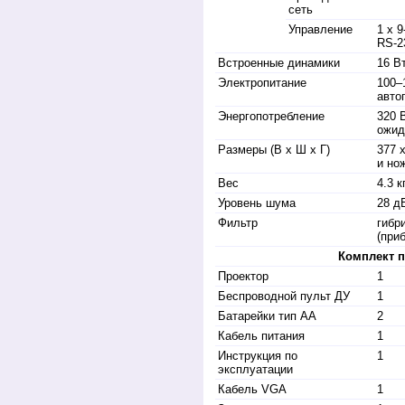
сеть
Управление
1 х 
RS-2
Встроенные динамики
16 В
Электропитание
100–1
авто
Энергопотребление
320 
ожид
Размеры (В x Ш x Г)
377 
и но
Вес
4.3 к
Уровень шума
28 дБ
Фильтр
гибр
(при
Комплект п
Проектор
1
Беспроводной пульт ДУ
1
Батарейки тип АА
2
Кабель питания
1
Инструкция по
1
эксплуатации
Кабель VGA
1