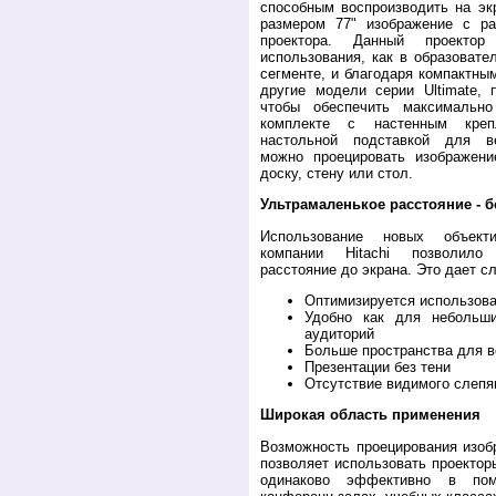
способным воспроизводить на э
размером 77" изображение с р
проектора. Данный проекто
использования, как в образовате
сегменте, и благодаря компактны
другие модели серии Ultimate, 
чтобы обеспечить максимальн
комплекте с настенным креп
настольной подставкой для ве
можно проецировать изображе
доску, стену или стол.
Ультрамаленькое расстояние -
Использование новых объект
компании Hitachi позволило
расстояние до экрана. Это дает 
Оптимизируется использова
Удобно как для небольш
аудиторий
Больше пространства для 
Презентации без тени
Отсутствие видимого слепя
Широкая область применения
Возможность проецирования изоб
позволяет использовать проектор
одинаково эффективно в пом