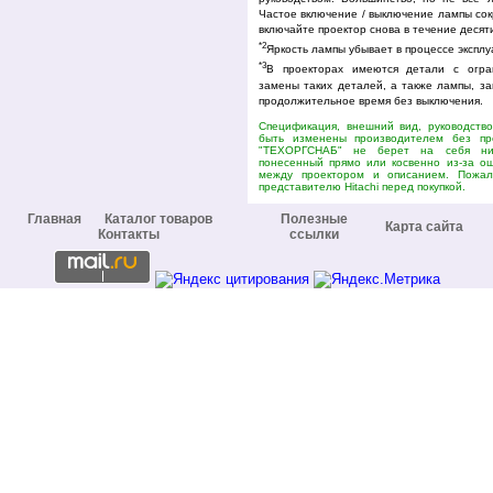
Частое включение / выключение лампы сок
включайте проектор снова в течение десяти
*2
Яркость лампы убывает в процессе эксплу
*3
В проекторах имеются детали с огра
замены таких деталей, а также лампы, за
продолжительное время без выключения.
Спецификация, внешний вид, руководство
быть изменены производителем без пр
"ТЕХОРГСНАБ" не берет на себя ник
понесенный прямо или косвенно из-за ош
между проектором и описанием. Пожал
представителю Hitachi перед покупкой.
Главная
Каталог товаров
Полезные
Карта сайта
Контакты
ссылки