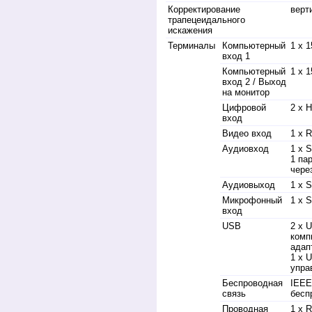
Корректирование
верти
трапецеидального
искажения
Терминалы
Компьютерный
1 x 1
вход 1
Компьютерный
1 x 1
вход 2 / Выход
на монитор
Цифровой
2 х 
вход
Видео вход
1 x 
Аудиовход
1 x S
1 па
чере
Аудиовыход
1 x S
Микрофонный
1 х S
вход
USB
2 x 
комп
адап
1 x 
упра
Беспроводная
IEEE
связь
бесп
Проводная
1 x R