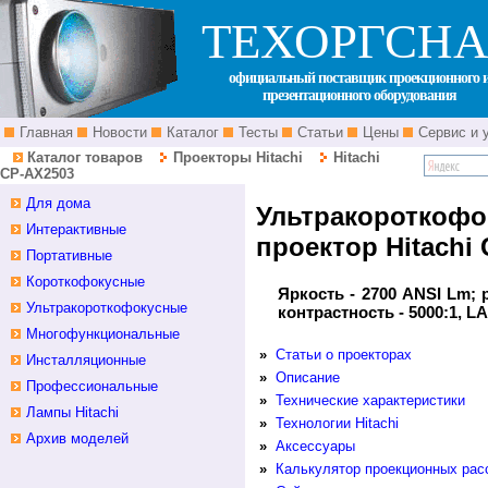
ТЕХОРГСНА
официальный поставщик проекционного 
презентационного оборудования
Главная
Новости
Каталог
Тесты
Статьи
Цены
Сервис и 
Каталог товаров
Проекторы Hitachi
Hitachi
CP-AX2503
Для дома
Ультракороткоф
Интерактивные
проектор Hitachi
Портативные
Короткофокусные
Яркость - 2700 ANSI Lm; р
Ультракороткофокусные
контрастность - 5000:1, L
Многофункциональные
»
Статьи о проекторах
Инсталляционные
»
Описание
Профессиональные
»
Технические характеристики
Лампы Hitachi
»
Технологии Hitachi
Архив моделей
»
Аксессуары
»
Калькулятор проекционных рас