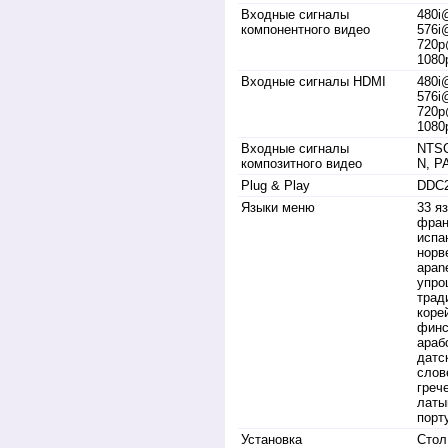
Входные сигналы
480i
компонентного видео
576i
720p
1080
Входные сигналы HDMI
480i
576i
720p
1080
Входные сигналы
NTSC
композитного видео
N, P
Plug & Play
DDC
Языки меню
33 я
фран
испа
норв
apan
упро
трад
коре
финс
араб
датс
слов
греч
латы
порт
Установка
Стол