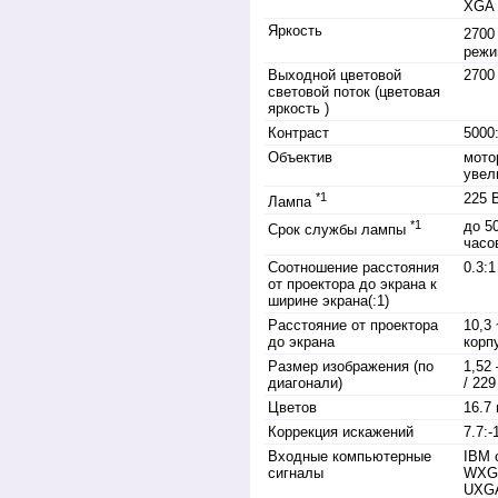
XGA 
Яркость
2700
режи
Выходной цветовой
2700
световой поток (цветовая
яркость )
Контраст
5000
Объектив
мото
увел
*1
225 
Лампа
*1
до 5
Срок службы лампы
часо
Соотношение расстояния
0.3:1
от проектора до экрана к
ширине экрана(:1)
Расстояние от проектора
10,3 
до экрана
корп
Размер изображения (по
1,52 
диагонали)
/ 229
Цветов
16.7 
Коррекция искажений
7.7:-
Входные компьютерные
IBM 
сигналы
WXG
UXGA