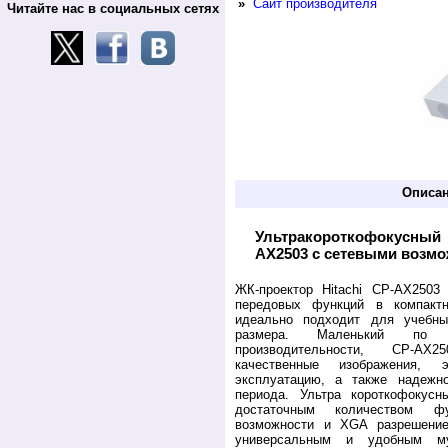
»
Сайт производителя
Читайте нас в социальных сетях
Описа
Ультракороткофокусный
AX2503 с сетевыми возм
ЖК-проектор Hitachi CP-AX2503
передовых функций в компакт
идеально подходит для учебн
размера. Маленький по
производительности, CP-AX
качественные изображения, 
эксплуатацию, а также надежн
периода. Ультра короткофокус
достаточным количеством ф
возможности и XGA разрешение
универсальным и удобным му