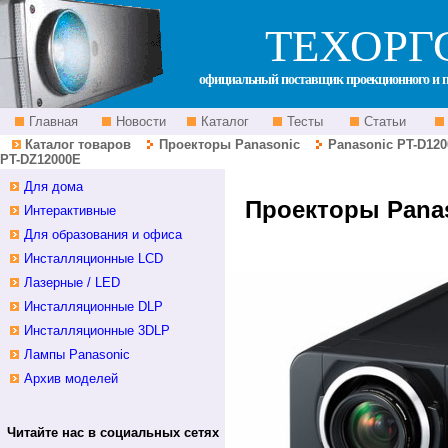
ТЕХОРГ
официальный поставщик проекционного и п
Главная
Новости
Каталог
Тесты
Статьи
Каталог товаров
Проекторы Panasonic
Panasonic PT-D120
PT-DZ12000E
дилер беларусь фото
Для дома
Проекторы Panas
Интерактивные
Для образования и офиса
Инсталляционные LCD
Лазерные / LED
Инсталляционные DLP
Инсталляционные 3DLP
Лампы Panasonic
Архив моделей
Читайте нас в социальных сетях