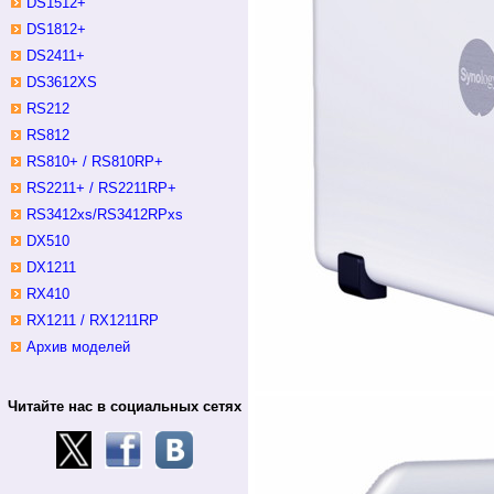
DS1512+
DS1812+
DS2411+
DS3612XS
RS212
RS812
RS810+ / RS810RP+
RS2211+ / RS2211RP+
RS3412xs/RS3412RPxs
DX510
DX1211
RX410
RX1211 / RX1211RP
Архив моделей
Читайте нас в социальных сетях