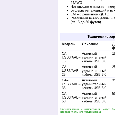
24AWG
Нет внешнего питания - пол
Буферизует входящий и ис
CM – с рейтингом c(ETL)
Различный выбор длины - д
(от 15 до 50 футов)
Купить крамер USB 3.1 Gen-2 в Беларуси. П
Технические хар
Модель
Описание
Д
ф
CA–
Активный
1
USB3/AAE–
удлинительный
15
кабель USB 3.0
CA–
Активный
2
USB3/AAE–
удлинительный
25
кабель USB 3.0
CA–
Активный
3
USB3/AAE–
удлинительный
35
кабель USB 3.0
CA–
Активный
5
USB3/AAE–
удлинительный
50
кабель USB 3.0
Спецификация и комплетация могут б
предварительного уведомления.