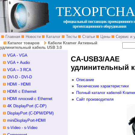
ТЕХОРГСНА
официальный поставщик проекционного 
презентационного оборудования
Главная
Новости
Каталог
Тесты
Статьи
Цены
Сервис и 
Каталог товаров
Кабели Kramer
Активный
удлинительный кабель USB 3.0
VGA - VGA
CA-USB3/AAE
VGA + Audio
удлинительный к
VGA – 3 RCA
DVI-D - DVI-D
»
Описание
HDMI - HDMI
»
Технические характеристики
HDMI c Ethernet
»
Полный каталог кабелей Krame
HDMI плоский с Ethernet
»
Сайт производителя
4K DisplayPort (C-DP)
DisplayPort (C-DPM/DPM)
miniDisplayPort-HDMI
s-Video - s-Video
Component