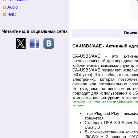
Audio
BNC
Читайте нас в социальных сетях
Описа
CA-USB3/AAE - Активный удл
CA–USB3/AAE - это активны
предназначенный для передачи си
кабели имеют максимальную длин
CA–USB3/AAE позволяет использо
(50 футов). Этот кабель с питани
электронику, которая позволя
сигнала или потенциальных проб
Не нуждаясь во внешнем источ
подходит для использования с US
камерами, клавиатурами, мышами 
Примечание. Этот кабель предназначен то
зарядки.
True Plug-and-Play - никак
требуется
Стандарт USB 3.0 Super Sp
USB 3.0
Высококачественная констр
26AWG + 2 провода 22AW