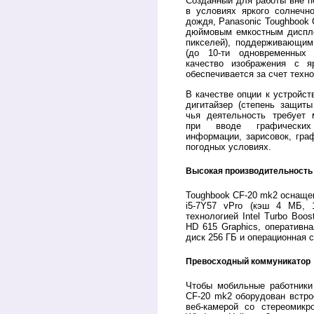
Созданный для работы вне п
в условиях яркого солнечн
дождя, Panasonic Toughbook 
дюймовым емкостным диспл
пикселей), поддерживающим 
(до 10-ти одновременных 
качество изображения с я
обеспечивается за счет техно
В качестве опции к устройст
дигитайзер (степень защиты
чья деятельность требует 
при вводе графических
информации, зарисовок, граф
погодных условиях.
Высокая производительность
Toughbook CF-20 mk2 оснащен
i5-7Y57 vPro (кэш 4 МБ, 
технологией Intel Turbo Boost
HD 615 Graphics, оперативна
диск 256 ГБ и операционная 
Превосходный коммуникатор
Чтобы мобильные работники
CF-20 mk2 оборудован встро
веб-камерой со стереомик