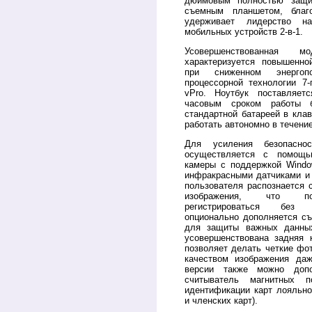
дюймовым полностью защи
съемным планшетом, благ
удерживает лидерство н
мобильных устройств 2-в-1.
Усовершенствованная
характеризуется повышенно
при сниженном энергопо
процессорной технологии 7-г
vPro. Ноутбук поставляет
часовым сроком работы 
стандартной батареей в кла
работать автономно в течение
Для усиления безопасно
осуществляется с помощь
камеры с поддержкой Windo
инфракрасными датчиками и
пользователя распознается
изображения, что по
регистрироваться без 
опционально дополняется с
для защиты важных данных
усовершенствована задняя 
позволяет делать четкие ф
качеством изображения да
версии также можно допо
считыватель магнитных п
идентификации карт лояльно
и членских карт).