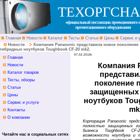
ТЕХОРГСНА
официальный поставщик проекционного 
презентационного оборудования
Главная
Новости
Каталог
Тесты
Статьи
Цены
Сервис и 
Новости
Компания Panasonic представила новое поколени
гибридных ноутбуков Toughbook CF-20 mk2.
07.02.2018г.
Главная
Компания 
Новости
Каталог товаров
представи
Тесты, обзоры
поколение 
Статьи
защищенных
Цены
ноутбуков Tou
Сервис и услуги
mk
Контакты
О компании
Корпорация Panasonic пред
полностью защищенных ги
бизнеса Toughbook CF
Читайте нас в социальных сетях
возможности ноутбука и п
отличается усиленным про