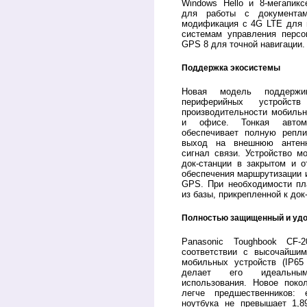
Windows Hello и 8-мегапик
для работы с документам
модификация с 4G LTE для 
системам управления персо
GPS 8 для точной навигации.
Поддержка экосистемы
Новая модель поддержи
периферийных устройст
производительности мобильн
и офисе. Тонкая автомо
обеспечивает полную репл
выход на внешнюю антенн
сигнал связи. Устройство м
док-станции в закрытом и 
обеспечения маршрутизации и
GPS. При необходимости пл
из базы, прикрепленной к док
Полностью защищенный и удо
Panasonic Toughbook CF-
соответствии с высочайши
мобильных устройств (IP65
делает его идеальны
использования. Новое поко
легче предшественников:
ноутбука не превышает 1,8