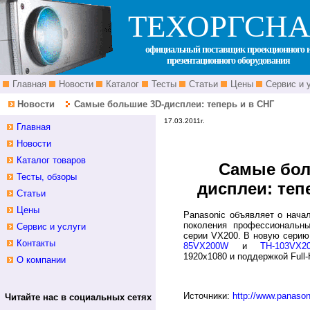
ТЕХОРГСНА
официальный поставщик проекционного 
презентационного оборудования
Главная
Новости
Каталог
Тесты
Статьи
Цены
Сервис и 
Новости
Самые большие 3D-дисплеи: теперь и в СНГ
17.03.2011г.
Главная
th-103vx200 th103vx200 th103vx
Новости
th85vx200 th85vx200w
Каталог товаров
Самые бол
Тесты, обзоры
дисплеи: теп
Статьи
Цены
Panasonic объявляет о нача
поколения профессиональн
Сервис и услуги
серии VX200. В новую сери
Контакты
85VX200W
и
TH-103VX2
1920х1080 и поддержкой Full-
О компании
Источники:
http://www.panason
Читайте нас в социальных сетях