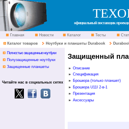
ТЕХО
официальный поставщик проекцио
Главная
Новости
Каталог
Тесты
Стат
Каталог товаров
Ноутбуки и планшеты Durabook
Durabook
Полностью защищенные ноутбуки
Защищенный планш
Полузащищенные ноутбуки
Защищенные планшеты
»
Описание
»
Спецификация
»
Брошюра (только планшет)
Читайте нас в социальных сетях
»
Брошюра U11I 2-в-1
»
Презентация
»
Аксессуары