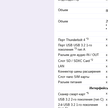
Объем
8
Объем
2
•
•
*3
x
Порт Thunderbolt 4
Порт USB USB 3.2 1-го
x
*3
поколения
тип А
Разъем для аудио IN / OUT
х
*2
x
Слот SD / SDXC Card
LAN
x
Коннектор шины расширения
х
Слот nano SIM карты
х
Разъем питания
x
Интерфейсы
*5
х
Сканер смарт-карт
USB 3.2 2-го поколения (тип C)
x
2-й USB 3.2 1-го поколения
x