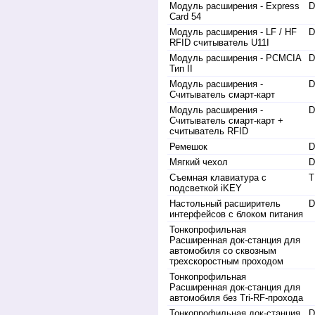
Модуль расширения - Express
D
Card 54
Модуль расширения - LF / HF
D
RFID считыватель U11I
Модуль расширения - PCMCIA
D
Тип II
Модуль расширения -
D
Считыватель смарт-карт
Модуль расширения -
D
Считыватель смарт-карт +
считыватель RFID
Ремешок
Мягкий чехол
Съемная клавиатура с
T
подсветкой iKEY
Настольный расширитель
D
интерфейсов с блоком питания
Тонкопрофильная
Расширенная док-станция для
автомобиля со сквозным
трехскоростным проходом
Тонкопрофильная
Расширенная док-станция для
автомобиля без Tri-RF-прохода
Тонкопрофильная док-станция
D