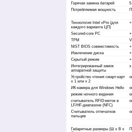
Горячая замена батарей
5
Потребляемая мощность
П
Технология Intel vPro (для
+
каждого варианта ЦП)
Secured-core PC
+
TPM
V
NIST BIOS совместимость
+
Извлечение диска
+
Скрытый режим
+
Интегрированный замок
x
аппаратной защиты
Устройство чтения смарт-карт
о
x 1 или x 2
ИК-камера для Windows Hello
о
режим ночного видения
о
считыватель RFID-меток в
о
LF/HF-диапазоне (NFC)
Считыватель отпечатков
о
пальцев
Габаритные размеры (Ш х В х
П