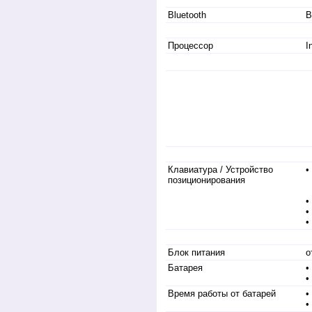
Bluetooth
B
Процессор
I
Клавиатура / Устройство
•
позиционирования
-
-
•
•
•
Блок питания
о
Батарея
•
•
Время работы от батарей
•
•