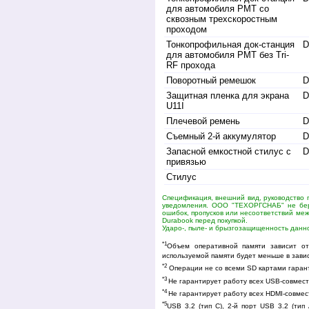
для автомобиля PMT со
сквозным трехскоростным
проходом
Тонкопрофильная док-станция
D
для автомобиля PMT без Tri-
RF прохода
Поворотный ремешок
Защитная пленка для экрана
D
U11I
Плечевой ремень
D
Съемный 2-й аккумулятор
D
Запасной емкостной стилус с
привязью
Стилус
Спецификация, внешний вид, руководство 
уведомления. ООО "ТЕХОРГСНАБ" не бере
ошибок, пропусков или несоответствий ме
Durabook перед покупкой.
Ударо-, пыле- и брызгозащищенность данно
*1
Объем оперативной памяти зависит о
используемой памяти будет меньше в зави
*2
Операции не со всеми SD картами гаран
*3
Не гарантирует работу всех USB-совмест
*4
Не гарантирует работу всех HDMI-совмес
*5
USB 3.2 (тип C), 2-й порт USB 3.2 (ти