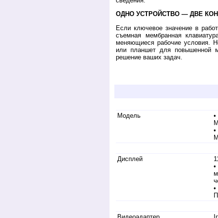
сведения.
ОДНО УСТРОЙСТВО — ДВЕ КО
Если ключевое значение в работ
съемная мембранная клавиатура
меняющиеся рабочие условия. Н
или планшет для повышенной м
решение ваших задач.
Купить защищенный ударозащищенный план
на промышленный, военный в армейском и
rugged notebook durabook, laptop durabook
Модель
•
М
•
М
Дисплей
1
•
м
ч
•
П
Видеоадаптер
I