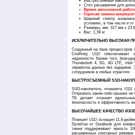
Быстросъемный накопител
Слот расширения для допо
Время автономной работы
Горячая замена аккумуля
Широкий спектр возможн
условиях, в том числе и от
Размеры, мм: 317 мм х 23,
Вес: 1,39 кг
ИСКЛЮЧИТЕЛЬНО ВЫСОКАЯ ПР
Созданный на базе процессоров I
Coolfinity U11I обеспечивает
надежности. Кроме того, благод
Thunderbolt 4, 5G, 4G LTE, Inte
обработка данных без задержек.
сотрудников в любых отраслях.
БЫСТРОСЪЕМНЫЙ SSD-НАКОП
SSD-накопитель планшета U11I 
Открывать какие-либо крышки не
ТБ делает планшет идеальным
безопасность и эффективность и
ВЫСОЧАЙШЕЕ КАЧЕСТВО ИЗО
Планшет U11I оснащен 11,6-дюйм
DynaVue от Durabook для комфо
также поддерживает яркость 10
расширенных сенсорных режима (