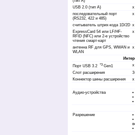
(тип A)
USB 2.0 (тип A)
x
последовательный порт
x
(RS232, 422 и 485)
считыватель штрих-кода 1D/2D
x
ExpressCard 54 или LF/HF-
x
RFID (NFC) или 2-е устройство
чтения смарт-карт
антенна RF для GPS, WWAN и
x
WLAN
Интер
*3
x
Порт USB 3.2
Gen1
Слот расширения
3
Коннектор шины расширения
х
Аудио-устройства
•
•
•
Разрешение
•
•
в
•