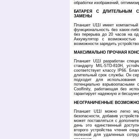
обработки изображений, оптимизи
БАТАРЕЯ С ДЛИТЕЛЬНЫМ 
ЗАМЕНЫ
Планшет U11I имеет компактный
функциональность без каких-либ
без перерыва до 20 часов на од
Аккумулятор с возможностью 
возможности зарядить устройство
МАКСИМАЛЬНО ПРОЧНАЯ КОНС
Планшет U11I разработан специ
стандарту MIL-STD-810H, усто
соответствует классу IP66. Бла
длительный срок службы. Он се
подходит для использования
потенциально взрывоопасными с
Coolfinity, работающая без ис
гарантирует надежную и бесшумн
НЕОГРАНИЧЕННЫЕ ВОЗМОЖНО
Планшет U11I можно легко мо
безопасности, добавив устройств
может поставляться с дополните
день это единственный досту
второго устройства чтения сма
полезной для удаленных сотру