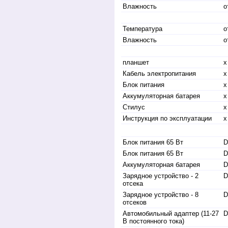
Влажность
о
Температура
о
Влажность
о
планшет
х
Кабель электропитания
х
Блок питания
х
Аккумуляторная батарея
х
Стилус
х
Инструкция по эксплуатации
х
Блок питания 65 Вт
D
Блок питания 65 Вт
D
Аккумуляторная батарея
D
Зарядное устройство - 2
D
отсека
Зарядное устройство - 8
D
отсеков
Автомобильный адаптер (11-27
D
В постоянного тока)