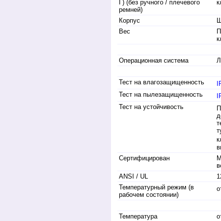
Г) (без ручного / плечевого
к
ремней)
Корпус
Ш
Вес
П
к
Операционная система
Л
Тест на влагозащищенность
I
Тест на пылезащищенность
I
Тест на устойчивость
П
д
т
т
к
в
Сертифицирован
M
в
ANSI / UL
1
Температурный режим (в
о
рабочем состоянии)
Температура
о