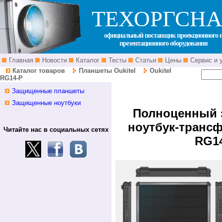
ТЕХОРГСНА
официальный поставщик проекционного 
презентационного оборудования
Главная
Новости
Каталог
Тесты
Статьи
Цены
Сервис и 
Каталог товаров
Планшеты Oukitel
Oukitel
RG14-P
Oukitel RG14-P дилер беларусь фото 
Защищенные планшеты
ударозащищенный промышленный военн
армейский неубиваемый ударопрочный проти
Защищенные ноутбуки
Полноценный
ноутбук-трансф
Читайте нас в социальных сетях
RG1