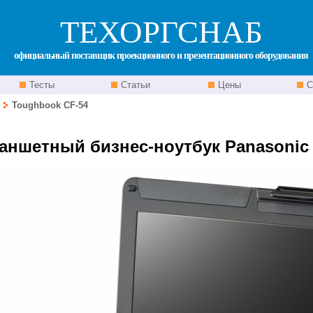
ТЕХОРГСНАБ
официальный поставщик проекционного и презентационного оборудования
Тесты
Статьи
Цены
С
Toughbook CF-54
 Беларуси фото ноутбука Panasonic cf54, телефон (017) 289-2442.
аншетный бизнес-ноутбук Panasonic