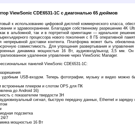
ор ViewSonic CDE6531-1C с диагональю 65 дюймов
товый к использованию цифровой дисплей коммерческого класса, обе
зовании и здравоохранении. Благодаря собственному разрешению 4K Ult
 как в альбомной, так и в портретной ориентации — идеальное решени
тырехъядерного процессора нового поколения с 8 ГБ оперативной памя
я непрерывной доставки контента. Платформа может быть обновлена 
осрочную совместимость. Для упрощения развертывания и управления
роенных динамика мощностью 16 Вт, аудиовход/выход 3,5 мм. Он т
рализованное удаленное управление через ViewSonic Manager.
ессиональных панелей ViewSonic CDE6531-1C:
разрешения
 удобным USB-входом. Теперь фотографии, музыку и видео можно бы
 встроенным плеером и слотом OPS для ПК
овлена до Android 16)
хность с показателем твердости 3H
удиовизуальный сигнал, быструю передачу данных, Ethernet и зарядку
нтом
м
иодная подсветка
24/7
амика мощностью 16 Вт
й Вьюасоник fullhd у дилера. Обзор, выбор и продажа дисплеев ViewSonic. Покупка с гара