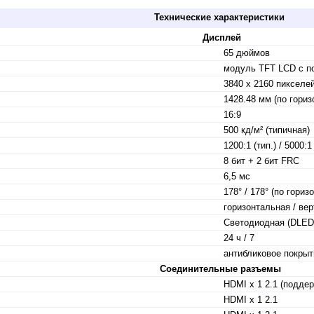
Технические характеристики
Дисплей
65 дюймов
модуль TFT LCD с п
3840 x 2160 пикселе
1428.48 мм (по гориз
16:9
500 кд/м² (типичная)
1200:1 (тип.) / 5000:
8 бит + 2 бит FRC
6,5 мс
178° / 178° (по гориз
горизонтальная / ве
Светодиодная (DLED)
24 ч / 7
антибликовое покрыт
Соединительные разъемы
HDMI x 1 2.1 (подде
HDMI x 1 2.1