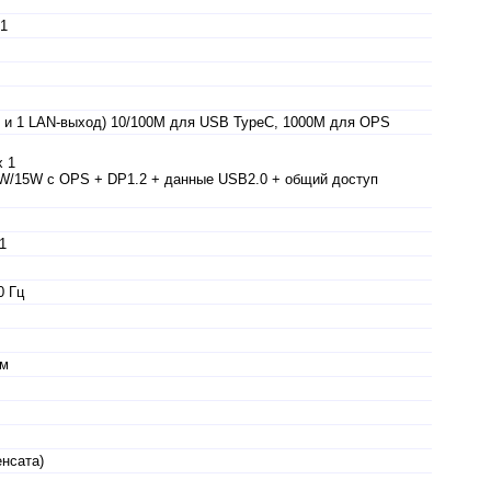
 1
д и 1 LAN-выход) 10/100M для USB TypeC, 1000M для OPS
х 1
5W/15W с OPS + DP1.2 + данные USB2.0 + общий доступ
1
0 Гц
мм
енсата)