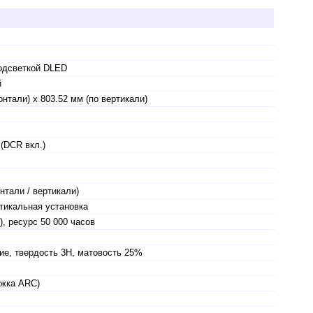
одсветкой DLED
й
онтали) x 803.52 мм (по вертикали)
1 (DCR вкл.)
онтали / вертикали)
ртикальная установка
, ресурс 50 000 часов
ие, твердость 3H, матовость 25%
ржка ARC)