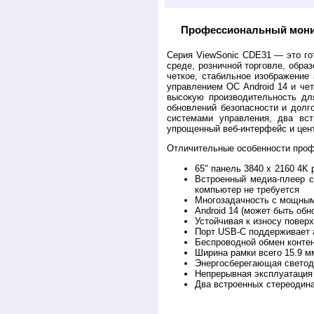
Профессиональный монит
Серия ViewSonic CDE31 — это го
среде, розничной торговле, обра
четкое, стабильное изображение
управлением ОС Android 14 и че
высокую производительность дл
обновлений безопасности и долг
системами управления, два вст
упрощенный веб-интерфейс и цент
Отличительные особенности проф
65" панель 3840 x
2160 4K 
Встроенный медиа-плеер с
компьютер не требуется
Многозадачность с мощным
Android 14 (может быть обн
Устойчивая к износу повер
Порт USB-C поддерживает а
Беспроводной обмен конте
Ширина рамки всего 15.9 м
Энергосберегающая светод
Непрерывная эксплуатация 
Два встроенных стереодин
Выбрать и купить профессиональный диспле