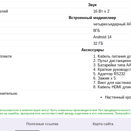
Звук
елей
16 Вт х 2
Встроенный медиаплеер
четырехъядерный AR
8ГБ
Android 14
32 ГБ
Аксессуары
плекте
1. Кабель питания д
2. Пульт дистанцион
3. Батарейки типа AA
4. Краткое руководс
5. Адаптер RS232
6. Зажим x 5
7. Винт для настенно
8. Кабель HDMI длин
лнительно
Настенный кр
 пользователя и комплетация могут быть изменены производителем без предварительног
из-за ошибок, пропусков или несоответствий между изделием и его описанием. Пожалуйста
Полезные ссылки
Карта сайта