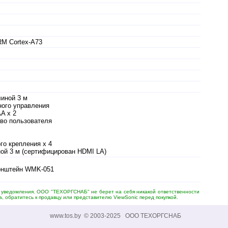
M Cortex-A73
линой 3 м
ного управления
A x 2
тво пользователя
го крепления x 4
ой 3 м (сертифицирован HDMI LA)
онштейн WMK-051
о уведомления. ООО "ТЕХОРГСНАБ" не берет на себя никакой ответственности
, обратитесь к продавцу или представителю ViewSonic перед покупкой.
www.tos.by © 2003-2025 ООО ТЕХОРГСНАБ