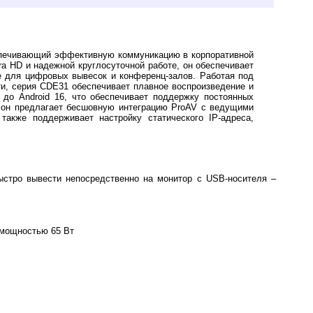
спечивающий эффективную коммуникацию в корпоративной
ra HD и надежной круглосуточной работе, он обеспечивает
е для цифровых вывесок и конференц-залов. Работая под
ти, серия CDE31 обеспечивает плавное воспроизведение и
до Android 16, что обеспечивает поддержку постоянных
 он предлагает бесшовную интеграцию ProAV с ведущими
акже поддерживает настройку статического IP-адреса,
стро вывести непосредственно на монитор с USB-носителя –
 мощностью 65 Вт
нтией.