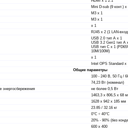
HDMI x 1 2.1
Mini D-sub (9 конт.) х
M3 х 1
M3 х 1
х 1
RJ45 x 2 (1 LAN-вхо
USB 2.0 тип А х 1
USB 3.2 Gen1 тип А 
USB тип C х 1 (PD6
10M/100M)
х 1
Intel OPS Standard x 
Общие параметры
100 - 240 В, 50 Гц / 6
74,23 Вт (номинал)
е энергосбережения
не более 0,5 Вт
1463,3 x 806,5 x 68 
1628 x 942 x 185 мм
23.85 / 32.16 кг
0°C ÷ 40°C
20% - 90% (без конд
600 x 400