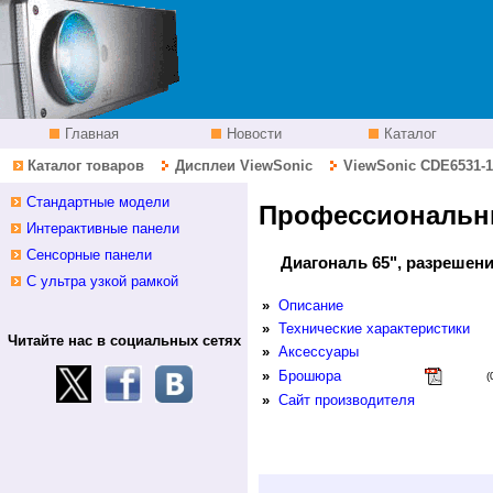
Главная
Новости
Каталог
Каталог товаров
Дисплеи ViewSonic
ViewSonic CDE6531-
Стандартные модели
Профессиональны
Интерактивные панели
Сенсорные панели
Диагональ 65", разрешение
С ультра узкой рамкой
»
Описание
»
Технические характеристики
Читайте нас в социальных сетях
»
Аксессуары
»
Брошюра
(
»
Сайт производителя