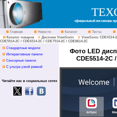
ТЕХ
официальный поставщик прое
Главная
Новости
Каталог
Тесты
Каталог товаров
Дисплеи ViewSonic
ViewSonic CDE4314-2C
CDE5514-2C / CDE6514-2C / CDE7514-2C / CDE8614-2C
Стандартные модели
Фото LED диспл
Интерактивные панели
CDE5514-2C /
Сенсорные панели
С ультра узкой рамкой
Читайте нас в социальных сетях