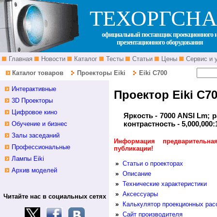
ТЕХОРГСНА
официальный поставщик проекционного 
презентационного оборудования
Главная
Новости
Каталог
Тесты
Статьи
Цены
Сервис и 
Каталог товаров
Проекторы Eiki
Eiki C700
Интерактивные
Проектор Eiki C7
3D Проекторы
Цифровое кино
Яркость - 7000 ANSI Lm; р
контрастность - 5,000,000:
Обучение и бизнес
Залы заседаний
Информация предварительна
Профессиональные
публикации!
Лампы Eiki
»
Статьи о проекторах
Архив моделей
»
Описание
»
Технические характеристики
»
Аксессуары
Читайте нас в социальных сетях
»
Калькулятор проекционных рас
»
Сайт производителя