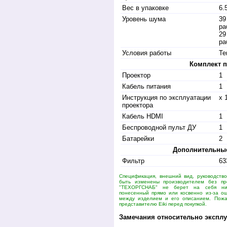
Вес в упаковке
6.
Уровень шума
39
ра
29
ра
Условия работы
Те
Комплект п
Проектор
1
Кабель питания
1
Инструкция по эксплуатации
х 
проектора
Кабель HDMI
1
Беспроводной пульт ДУ
1
Батарейки
2
Дополнительные
Фильтр
63
Спецификация, внешний вид, руководство
быть изменены производителем без пр
"ТЕХОРГСНАБ" не берет на себя ник
понесенный прямо или косвенно из-за ош
между изделием и его описанием. Пожал
представителю Eiki перед покупкой.
Замечания относительно эксплу