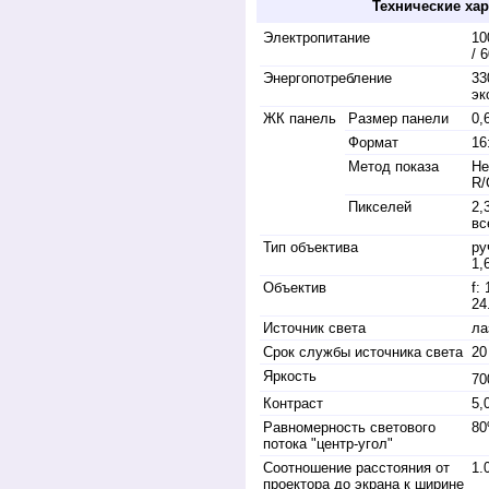
Технические хар
Электропитание
10
/ 
Энергопотребление
33
эк
ЖК панель
Размер панели
0,
Формат
16
Метод показа
Не
R/
Пикселей
2,
вс
Тип объектива
ру
1,
Объектив
f:
24
Источник света
ла
Срок службы источника света
20
Яркость
70
Контраст
5,0
Равномерность светового
8
потока "центр-угол"
Соотношение расстояния от
1.
проектора до экрана к ширине