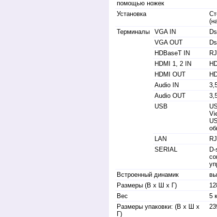
помощью ножек
Установка
Ст
(н
Терминалы
VGA IN
Ds
VGA OUT
Ds
HDBaseT IN
RJ
HDMI 1, 2 IN
HD
HDMI OUT
HD
Audio IN
3,
Audio OUT
3,
USB
US
Vi
US
об
LAN
RJ
SERIAL
D-
со
уп
Встроенный динамик
вы
Размеры (В x Ш x Г)
12
Вес
5 
Размеры упаковки: (В x Ш x
23
Г)