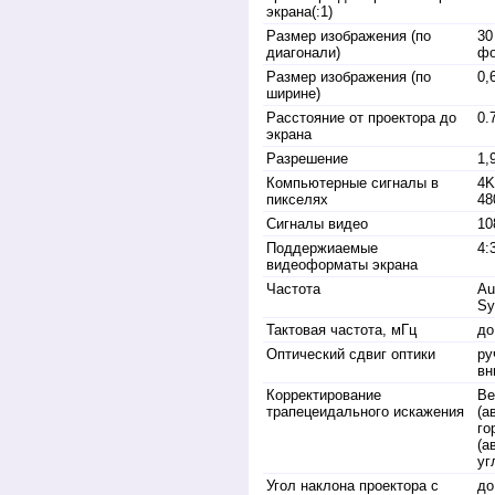
экрана(:1)
Размер изображения (по
30
диагонали)
фо
Размер изображения (по
0,
ширине)
Расстояние от проектора до
0.
экрана
Разрешение
1,
Компьютерные сигналы в
4K
пикселях
48
Cигналы видео
10
Поддержиаемые
4:
видеоформаты экрана
Частота
Au
Sy
Тактовая частота, мГц
до
Оптический сдвиг оптики
ру
вн
Корректирование
Ве
трапецеидального искажения
(а
го
(а
уг
Угол наклона проектора с
до