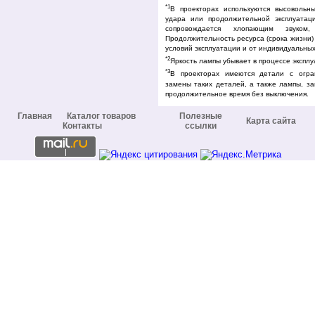
*1
В проекторах используются высовольн
удара или продолжительной эксплуатац
сопровождается хлопающим звуком
Продолжительность ресурса (срока жизни)
условий эксплуатации и от индивидуальных
*2
Яркость лампы убывает в процессе эксплу
*3
В проекторах имеются детали с огра
замены таких деталей, а также лампы, за
продолжительное время без выключения.
Главная
Каталог товаров
Полезные
Карта сайта
Контакты
ссылки