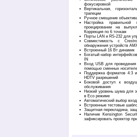
фокусировкой
Вертикальная, горизонт
трапеции
Ручное смещение объектива
Настройка правильной 
проецировании на выпук
Коррекция по 6 точкам
Порты LAN и RS-232 для уп
Совместимость с Crestr
обнаружения устройств AM
Встроенный 16 Вт динамик
Богатый набор интерфейсо
IN
Вход USB для проведения 
помощью сменных носител
Поддержка форматов 4:3 и
HDTV разрешений
Боковой доступ к возду
обслуживания
Низкий уровень шума для э
в Eco режиме
Автоматический выбор вхо
Встроенные тестовые шабл
Защитная перекладина, защ
Наличие Kensington Securi
зафиксировать проектор пр
Купить у дилера C700. Обзор, описание, пр
C700