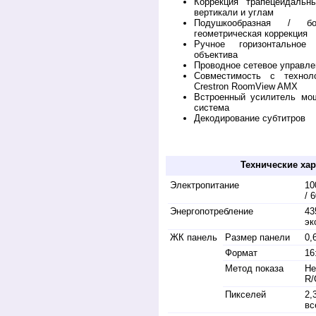
Коррекция трапецеидальн
вертикали и углам
Подушкообразная / бо
геометрическая коррекция
Ручное горизонтальное
объектива
Проводное сетевое управле
Совместимость с технол
Crestron RoomView AMX
Встроенный усилитель мо
система
Декодирование субтитров
Купить у дилера C835. Обзор, описание, пр
C835
Технические хар
Электропитание
10
/ 
Энергопотребление
43
эк
ЖК панель
Размер панели
0,
Формат
16
Метод показа
Не
R/
Пикселей
2,
вс