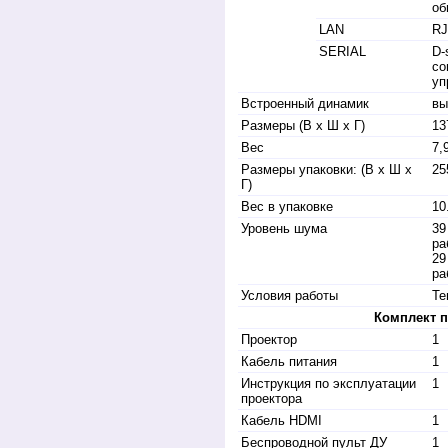
об
LAN
RJ
SERIAL
D-
со
уп
Встроенный динамик
вы
Размеры (В x Ш x Г)
13
Вес
7,
Размеры упаковки: (В x Ш x
25
Г)
Вес в упаковке
10
Уровень шума
39
ра
29
ра
Условия работы
Те
Комплект п
Проектор
1
Кабель питания
1
Инструкция по эксплуатации
1
проектора
Кабель HDMI
1
Беспроводной пульт ДУ
1