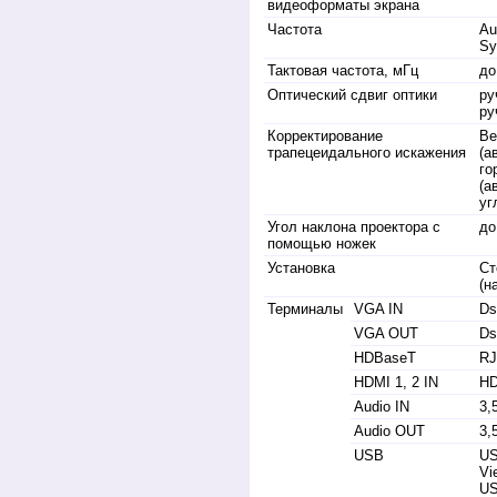
видеоформаты экрана
Частота
Au
Sy
Тактовая частота, мГц
до
Оптический сдвиг оптики
ру
ру
Корректирование
Ве
трапецеидального искажения
(а
го
(а
уг
Угол наклона проектора с
до
помощью ножек
Установка
Ст
(н
Терминалы
VGA IN
Ds
VGA OUT
Ds
HDBaseT
RJ
HDMI 1, 2 IN
HD
Audio IN
3,
Audio OUT
3,
USB
US
Vi
US