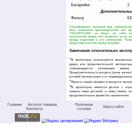
Батарейки
2
Дополнительные
Фильтр
63
Спецификация, внешний вид, руководство
быть изменены производителем без пр
"ТЕХОРГСНАБ" не берет на себя ник
понесенный прямо или косвенно из-за ош
между изделием и его описанием. Пожал
представителю Eiki перед покупкой.
Замечания относительно эксплу
*1
В проекторах используются высовольн
удара или продолжительной эксплуатац
сопровождается хлопающим звуком
Продолжительность ресурса (срока жизни)
условий эксплуатации и от индивидуальных
*2
Яркость лампы убывает в процессе эксплу
*3
В проекторах имеются детали с огра
замены таких деталей, а также лампы, за
продолжительное время без выключения.
Главная
Каталог товаров
Полезные
Карта сайта
Контакты
ссылки