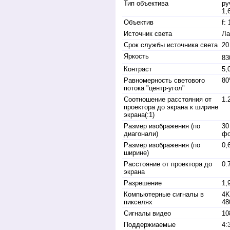
Тип объектива
ру
1,
Объектив
f:
Источник света
Ла
Срок службы источника света
20
Яркость
83
Контраст
5,0
Равномерность светового
8
потока "центр-угол"
Соотношение расстояния от
1.
проектора до экрана к ширине
экрана(:1)
Размер изображения (по
30
диагонали)
фо
Размер изображения (по
0,
ширине)
Расстояние от проектора до
0.
экрана
Разрешение
1,
Компьютерные сигналы в
4K
пикселях
48
Cигналы видео
10
Поддержиаемые
4: