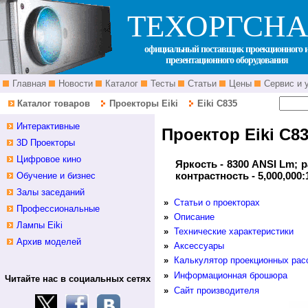
ТЕХОРГСНА
официальный поставщик проекционного 
презентационного оборудования
Главная
Новости
Каталог
Тесты
Статьи
Цены
Сервис и 
Каталог товаров
Проекторы Eiki
Eiki C835
Интерактивные
Проектор Eiki C8
3D Проекторы
Цифровое кино
Яркость - 8300 ANSI Lm; р
контрастность - 5,000,000:
Обучение и бизнес
Залы заседаний
»
Статьи о проекторах
Профессиональные
»
Описание
Лампы Eiki
»
Технические характеристики
Архив моделей
»
Аксессуары
»
Калькулятор проекционных рас
»
Информационная брошюра
Читайте нас в социальных сетях
»
Сайт производителя