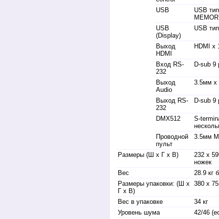
USB
USB тип 
MEMORY
USB
USB тип 
(Display)
Выход
HDMI x 1
HDMI
Вход RS-
D-sub 9 
232
Выход
3.5мм x
Audio
Выход RS-
D-sub 9 
232
DMX512
S-termin
несколь
Проводной
3.5мм Mi
пульт
Размеры (Ш x Г x В)
232 x 59
ножек
Вес
28.9 кг 
Размеры упаковки: (Ш x
380 x 7
Г x В)
Вес в упаковке
34 кг
Уровень шума
42/46 (e