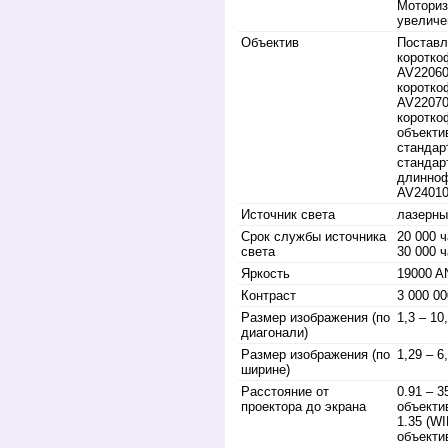
Моториз
увеличе
Объектив
Поставл
коротко
AV2206
коротко
AV2207
коротко
объекти
стандар
стандар
длинноф
AV2401
Источник света
лазерны
Срок службы источника
20 000 
света
30 000 
Яркость
19000 A
Контраст
3 000 000
Размер изображения (по
1,3 – 10
диагонали)
Размер изображения (по
1,29 – 6
ширине)
Расстояние от
0.91 – 3
проектора до экрана
объекти
1.35 (WI
объекти