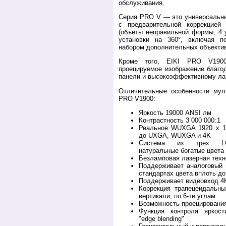
обслуживания.
Серия PRO V — это универсальны
с предварительной коррекцией
(объеты неправильной формы, 4 у
установки на 360°, включая 
набором дополнительных объекти
Кроме того, EIKI PRO V1900
проецируемое изображение благо
панели и высокоэффективному лаз
Отличительные особенности муль
PRO V1900:
Яркость 19000 ANSI лм
Контрастность 3 000 000
:1
Реальное WUXGA 1920 x 1
до UXGA, WUXGA и 4K
Система из трех LC
натуральные богатые цвета
Безламповая лазерная техн
Поддерживает аналоговый 
стандартах цвета вплоть до
Поддерживает видеовход 4
Коррекция трапецеидальны
вертикали, по 6-ти углам
Возможность проецирования
Функция контроля яркос
"edge blending"