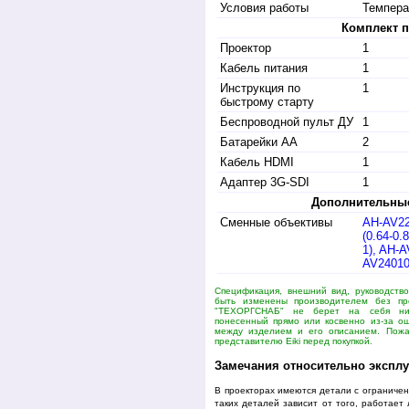
Условия работы
Темпера
Комплект п
Проектор
1
Кабель питания
1
Инструкция по
1
быстрому старту
Беспроводной пульт ДУ
1
Батарейки AA
2
Кабель HDMI
1
Адаптер 3G-SDI
1
Дополнительные
Сменные объективы
AH-AV22
(0.64-0.
1), AH-A
AV24010 
Спецификация, внешний вид, руководство
быть изменены производителем без пр
"ТЕХОРГСНАБ" не берет на себя ник
понесенный прямо или косвенно из-за ош
между изделием и его описанием. Пожал
представителю Eiki перед покупкой.
Замечания относительно эксплу
В проекторах имеются детали с ограниче
таких деталей зависит от того, работает