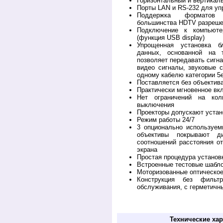
Горизонтальный и вертикал
Порты LAN и RS-232 для уп
Поддержка форматов 4
большинства HDTV разреш
Подключение к компьют
(функция USB display)
Упрощенная установка б
данных, основанной на 
позволяет передавать сигн
видео сигналы, звуковые 
одному кабелю категории 5e
Поставляется без объектив
Практически мгновенное вк
Нет ограничений на кол
выключения
Проекторы допускают уста
Режим работы 24/7
3 опционально используем
объективы покрывают д
соотношений расстояния от
экрана
Простая процедура установ
Встроенные тестовые шабл
Моторизованные оптическое
Конструкция без фильт
обслуживания, с герметичн
Купить у дилера PRO V1900. Обзор, опис
инструкция PRO V1900
Технические хар