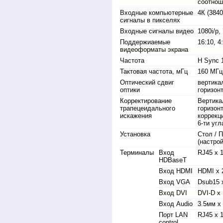
соотнош
Входные компьютерные
4К (3840
сигналы в пикселях
Входные сигналы видео
1080i/p, 
Поддержиаемые
16:10, 4
видеоформаты экрана
Частота
H Sync 1
Тактовая частота, мГц
160 МГц
Оптический сдвиг
вертика
оптики
горизон
Корректирование
Вертика
трапецеидального
горизон
искажения
коррекц
6-ти уг
Установка
Стол / 
(настро
Терминалы
Вход
RJ45 x 
HDBaseT
Вход HDMI
HDMI x 2
Вход VGA
Dsub15 
Вход DVI
DVI-D x 
Вход Audio
3.5мм x
Порт LAN
RJ45 x 
control