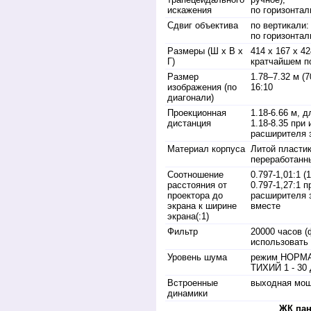
искажения
по горизонтали
Сдвиг объектива
по вертикали:
по горизонтал
Размеры (Ш х В х
414 х 167 х 4
Г)
кратчайшем п
Размер
1.78–7.32 м (
изображения (по
16:10
диагонали)
Проекционная
1.18-6.66 м, 
дистанция
1.18-8.35 при
расширителя 
Материал корпуса
Литой пластик
переработанн
Соотношение
0.797-1,01:1 (
расстояния от
0.797-1,27:1 
проектора до
расширителя з
экрана к ширине
вместе
экрана(:1)
Фильтр
20000 часов 
использовать
Уровень шума
режим НОРМА
ТИХИЙ 1 - 30
Встроенные
выходная мощ
динамики
ЖК па