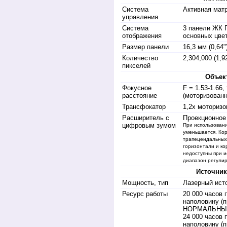
Система
Активная мат
управления
Система
3 панели ЖК П
отображения
основных цве
Размер панели
16,3 мм (0,64"
Количество
2,304,000 (1,9
пикселей
Объек
Фокусное
F = 1.53-1.66,
расстояние
(моторизован
Трансфокатор
1,2х моториз
Расширитель с
Проекционное 
цифровым зумом
При использован
уменьшается. Кор
трапецеидальных
горизонтали и ко
недоступны при и
диапазон регулир
Источник
Мощность, тип
Лазерный ист
Ресурс работы
20 000 часов 
наполовину (п
НОРМАЛЬНЫЙ
24 000 часов 
наполовину (п