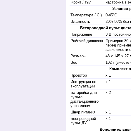
Фронт / тыл
настройка в 
Условия 
Температура ( С )
0-45ºC
Влажность
20%-80% без 
Беспроводной пульт дист
Напряжение
3 В постоянно
Рабочий диапазон
Примерно 30 
перед приемни
зависимости 
Размеры
48 x 145 x 27
Вес
102 г (вместе
Комплект п
Проектор
x 1
Инструкция по
x 1
эксплуатации
Батарейки для
x 2
пульта
дистанционного
управления
Шнур питания
x 1
Беспроводной
x 1
пульт ДУ
Дополнительные