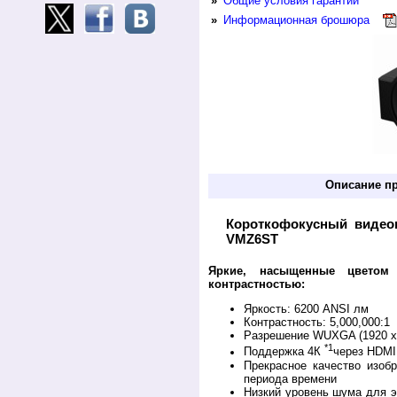
»
Общие условия гарантии
»
Информационная брошюра
Описание п
Короткофокусный видеоп
VMZ6ST
Яркие, насыщенные цветом
контрастностью
:
Яркость: 6200 ANSI лм
Контрастность: 5,000,000:1
Разрешение WUXGA (1920 x
*1
Поддержка 4К
через HDMI
Прекрасное качество изоб
периода времени
Низкий уровень шума для э