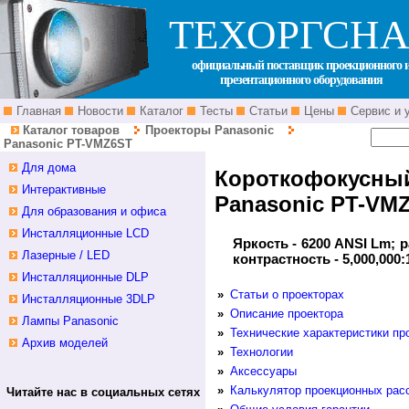
ТЕХОРГСНА
официальный поставщик проекционного 
презентационного оборудования
Главная
Новости
Каталог
Тесты
Статьи
Цены
Сервис и 
Каталог товаров
Проекторы Panasonic
Panasonic PT-VMZ6ST
Для дома
Короткофокус
Интерактивные
Panasonic PT-VM
Для образования и офиса
Инсталляционные LCD
Яркость - 6200 ANSI Lm; р
Лазерные / LED
контрастность - 5,000,000:
Инсталляционные DLP
»
Статьи о проекторах
Инсталляционные 3DLP
»
Описание проектора
Лампы Panasonic
»
Технические характеристики пр
Архив моделей
»
Технологии
»
Аксессуары
»
Калькулятор проекционных рас
Читайте нас в социальных сетях