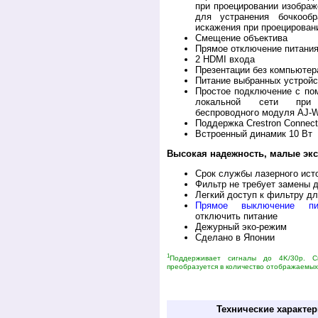
при проецировании изображ
для устранения бочкообр
искажения при проецирован
Cмещение объектива
Прямое отключение питани
2 HDMI входа
Презентации без компьюте
Питание выбранных устройс
Простое подключение с по
локальной сети при 
беспроводного модуля AJ-
Поддержка Crestron Connect
Встроенный динамик 10 Вт
Высокая надежность, малые экс
Срок службы лазерного исто
Фильтр не требует замены д
Легкий доступ к фильтру д
Прямое выключение пи
отключить питание
Дежурный эко-режим
Сделано в Японии
1
Поддерживает сигналы до 4K/30p. 
преобразуется в количество отображаемых 
Купить видеопроектор Панасоник PT-VMZ6S
проектора Panasonic PT-VMZ6STE.
Технические характер