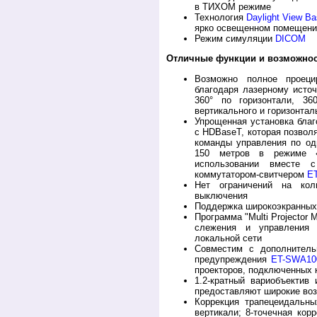
в ТИХОМ режиме
Технология
Daylight View Ba
ярко освещенном помещени
Режим симуляции
DICOM
Отличные функции и возможност
Возможно полное проеци
благодаря лазерному источ
360° по горизонтали, 36
вертикального и горизонтал
Упрощенная установка бла
c HDBaseT, которая позвол
команды управления по од
150 метров в режиме «
использовании вместе с
коммутатором-свитчером
E
Нет ограничений на кол
выключения
Поддержка широкоэкранных 
Программа "Multi Projector M
слежения и управления 
локальной сети
Совместим с дополнител
предупреждения
ET-SWA10
проекторов, подключенных 
1.2-кратный вариобъектив
предоставляют широкие воз
Коррекция трапецеидальны
вертикали; 8-точечная кор