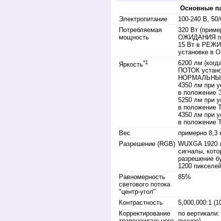
Основные п
Электропитание
100-240 В, 50/
Потребляемая
320 Вт (прим
мощность
ОЖИДАНИЯ пр
15 Вт в РЕЖ
установке в
*1
6200 лм (ког
Яркость
ПОТОК устано
НОРМАЛЬНЫ
4350 лм при
в положение 
5250 лм при
в положение 
4350 лм при
в положение 
Вес
примерно 8,3 
Разрешение (RGB)
WUXGA 1920 x
сигналы, кот
разрешение бу
1200 пикселей
Равномерность
85%
светового потока
"центр-угол"
Контрастность
5,000,000:1 
Корректирование
по вертикали:
трапецеидального
ручное),