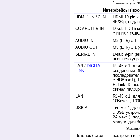
*
температура: 30
Интерфейсы ( вхо
HDMI 1 IN / 2 IN
HDMI 19-pin x
4K/30p, подд
COMPUTER IN
D-sub HD 15 ко
YP
P
/ YС
С
B
R
B
AUDIO IN
M3 (L, R) х 1
AUDIO OUT
M3 (L, R) х 1 (
SERIAL IN
D-sub 9-pin (f
внешнего упр
LAN /
DIGITAL
RJ-45 х 1, дл
LINK
соединений DI
последовател
с HDBaseT), 
PJLink [Класс
сигнал 4K/30p
LAN
RJ-45 х 1, дл
10Base-T, 100
USB A
Тип A x 1, дл
с USB устройс
2A макс.), по
модуля для б
Устано
Потолок / стол
настройка в 