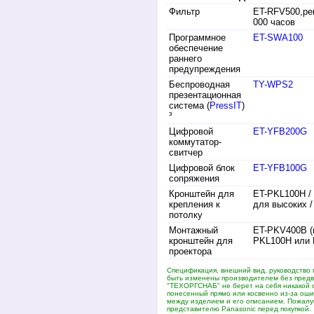
Фильтр
ET-RFV500,ре
000 часов
Программное
ET-SWA100
обеспечение
раннего
предупреждения
Беспроводная
TY-WPS2
презентационная
система (
PressIT
)
³
Цифровой
ET-YFB200G
коммутатор-
свитчер
Цифровой блок
ET-YFB100G
сопряжения
Кронштейн для
ET-PKL100H /
крепления к
для высоких /
потолку
Монтажный
ET-PKV400B (
кронштейн для
PKL100H или 
проектора
Спецификация, внешний вид, руководство 
быть изменены производителем без пред
"ТЕХОРГСНАБ" не берет на себя никакой 
понесенный прямо или косвенно из-за оши
между изделием и его описанием. Пожалуй
представителю Panasonic перед покупкой.