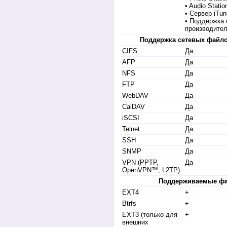
• Audio Statio
• Сервер iTu
• Поддержка 
производите
Поддержка сетевых файл
CIFS
Да
AFP
Да
NFS
Да
FTP
Да
WebDAV
Да
CalDAV
Да
iSCSI
Да
Telnet
Да
SSH
Да
SNMP
Да
VPN (PPTP,
Да
OpenVPN™, L2TP)
Поддерживаемые ф
EXT4
+
Btrfs
+
EXT3 (только для
+
внешних