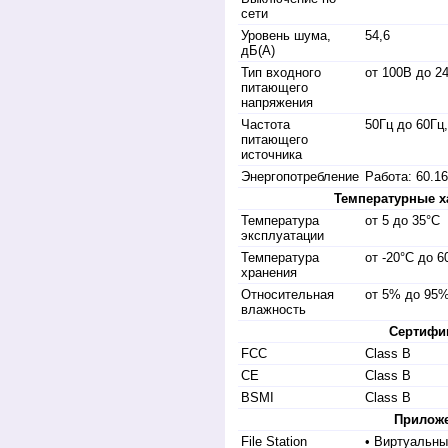
сети
Уровень шума,
54,6
дБ(А)
Тип входного
от 100В до 24
питающего
напряжения
Частота
50Гц до 60Гц
питающего
источника
Энергопотребление
Работа: 60.16
Температурные х
Температура
от 5 до 35°C
эксплуатации
Температура
от -20°C до 6
хранения
Относительная
от 5% до 95
влажность
Сертифи
FCC
Class B
CE
Class B
BSMI
Class B
Прилож
File Station
• Виртуальны