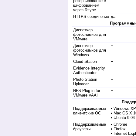
резервирование с
шифрованием
через Rsync
HTTPS-соединение
да
Программны
Диспетчер
+
фотоснимков для
VMware
Диспетчер
+
фотоснимков для
Windows
Cloud Station
+
Evidence Integrity
Authenticator
Photo Station
+
Uploader
NFS Plug-in for
+
VMware VAAI
Подде
Поддерживаемые
• Windows XP
клиентские ОС
• Mac OS Х 1
• Ubuntu 9.04
Поддерживаемые
• Chrome
браузеры
• Firefox
• Internet Exp