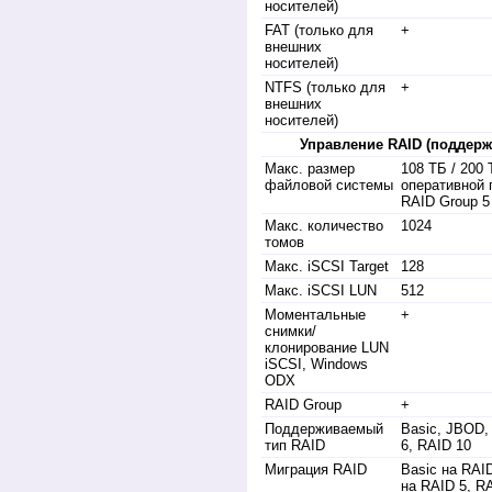
носителей)
FAT (только для
+
внешних
носителей)
NTFS (только для
+
внешних
носителей)
Управление RAID (поддер
Макс. размер
108 ТБ / 200 
файловой системы
оперативной 
RAID Group 5
Макс. количество
1024
томов
Макс. iSCSI Target
128
Макс. iSCSI LUN
512
Моментальные
+
снимки/
клонирование LUN
iSCSI, Windows
ODX
RAID Group
+
Поддерживаемый
Basic, JBOD,
тип RAID
6, RAID 10
Миграция RAID
Basic на RAID
на RAID 5, R