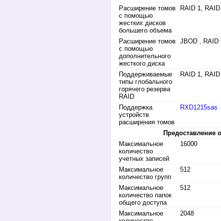
Расширение томов
RAID 1, RAID
с помощью
жестких дисков
большего объема
Расширение томов
JBOD , RAID
с помощью
дополнительного
жесткого диска
Поддерживаемые
RAID 1, RAID
типы глобального
горячего резерва
RAID
Поддержка
RXD1215sas
устройств
расширения томов
Предоставление о
Максимальное
16000
количество
учетных записей
Максимальное
512
количество групп
Максимальное
512
количество папок
общего доступа
Максимальное
2048
количество