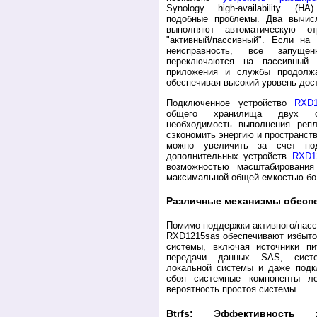
Synology high-availability (H
подобные проблемы. Два вычис
выполняют автоматическую о
"активный/пассивный". Если на 
неисправность, все запуще
переключаются на пассивный 
приложения и службы продолжа
обеспечивая высокий уровень дос
Подключенное устройство
RXD1
общего хранилища двух се
необходимость выполнения реп
сэкономить энергию и пространст
можно увеличить за счет по
дополнительных устройств
RXD1
возможностью масштабировани
максимальной общей емкостью бол
Различные механизмы обесп
Помимо поддержки активного/пасс
RXD1215sas обеспечивают избыто
системы, включая источники п
передачи данных SAS, систе
локальной системы и даже подкл
сбоя системные компоненты ле
вероятность простоя системы.
Btrfs: Эффективность 