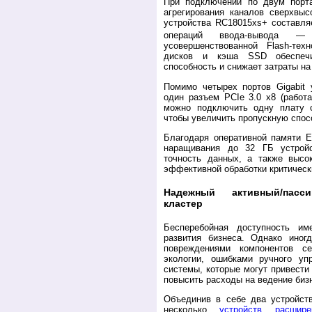
При подключении по двум порт
агрегирования каналов сверхвыс
устройства RC18015xs+ составляе
операций ввода-вывода 
усовершенствованной Flash-тех
дисков и кэша SSD обеспечи
способность и снижает затраты на 
Помимо четырех портов Gigabit 
один разъем PCIe 3.0 x8 (работа
можно подключить одну плату 
чтобы увеличить пропускную спос
Благодаря оперативной памяти 
наращивания до 32 ГБ устройс
точность данных, а также высо
эффективной обработки критическ
Надежный активный/пасс
кластер
Бесперебойная доступность и
развития бизнеса. Однако иног
повреждениями компонентов с
экологии, ошибками ручного уп
системы, которые могут привести
повысить расходы на ведение биз
Объединив в себе два устройств
несколько
устройств расшир