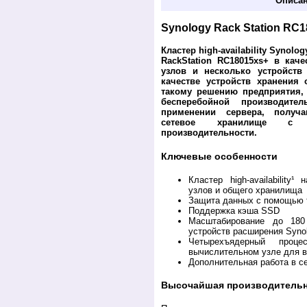
Описа
Synology Rack Station RC
Кластер high-availability Synolo
RackStation RC18015xs+ в кач
узлов и несколько устройств
качестве устройств хранения 
такому решению предприятия,
бесперебойной производите
применении сервера, получа
сетевое хранилище с 
производительности.
Ключевые особенности
Кластер high-availability
узлов и общего хранилища
Защита данных с помощью 
Поддержка кэша SSD
Масштабирование до 180
устройств расширения Syno
Четырехъядерный про
вычислительном узле для в
Дополнительная работа в с
Высочайшая производитель