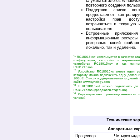
службы каталогов Windows
повторного создания пользо
Поддержка списка кон
предоставляет контроли
настройки прав досту
встраиваться в текущую 
пользователя.
Встроенные приложения
информационные ресурсы 
резервных копий файло
локально, так и удаленно.
*1
RC18015xs+ используется в качестве кла
конфигурации, настройки и нормальн
устройства RC18015xs+ и как миним
RXD1215sas.
*2
Устройство RC18015xs имеет один ра
которому можно подключить одну дополни
10GbE. Список поддерживаемых моделей пл
сайте www.synology.com.
*3
К RC18015xs+ можно подключить до 1
RXD1215sas (продаются отдельно).
*4
Характеристики производительности м
условий.
Купить быстрый дешевый server sinology 
медиа носителя synologi rackstation 1
Выбор из устройств: doc, netgear, qnap, dlink, 
Технические хар
Аппаратные хар
Процессор
Четырехъядер