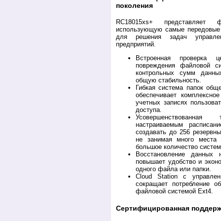
поколения
RC18015xs+ представляет ф
использующую самые передовые 
для решения задач управле
предприятий.
Встроенная проверка ц
повреждения файловой с
контрольных сумм данны
общую стабильность.
Гибкая система папок обще
обеспечивает комплексно
учетных записях пользова
доступа.
Усовершенствованная
настраиваемым расписани
создавать до 256 резервны
не занимая много места
большое количество систем
Восстановление данных 
повышает удобство и экон
одного файла или папки.
Cloud Station с управл
сокращает потребление о
файловой системой Ext4.
Сертифицированная поддерж