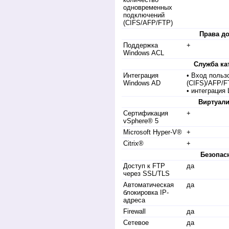
одновременных
подключений
(CIFS/AFP/FTP)
Права до
Поддержка
+
Windows ACL
Служба ка
Интеграция
• Вход польз
Windows AD
(CIFS)/AFP/FT
• интеграция
Виртуали
Сертификация
+
vSphere® 5
Microsoft Hyper-V®
+
Citrix®
+
Безопас
Доступ к FTP
да
через SSL/TLS
Автоматическая
да
блокировка IP-
адреса
Firewall
да
Сетевое
да