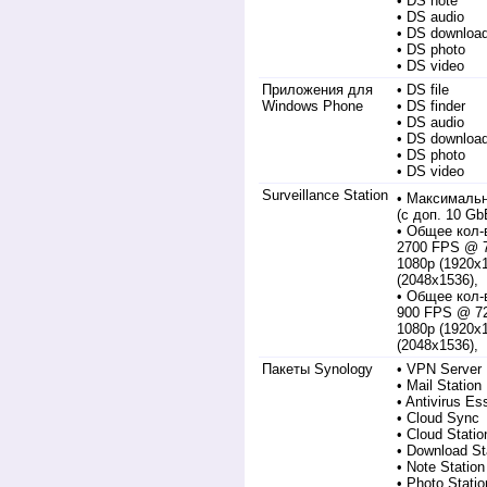
• DS note
• DS audio
• DS downloa
• DS photo
• DS video
Приложения для
• DS file
Windows Phone
• DS finder
• DS audio
• DS downloa
• DS photo
• DS video
Surveillance Station
• Максимальн
(с доп. 10 Gb
• Общее кол-в
2700 FPS @ 7
1080p (1920x
(2048x1536),
• Общее кол-
900 FPS @ 72
1080p (1920x
(2048x1536),
Пакеты Synology
• VPN Server
• Mail Station
• Antivirus Es
• Cloud Sync
• Cloud Statio
• Download St
• Note Station
• Photo Statio