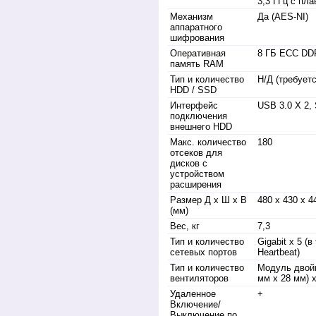
3,3 ГГц с пл
Механизм
Да (AES-NI)
аппаратного
шифрования
Оперативная
8 ГБ ECC DDR
память RAM
Тип и количество
Н/Д (требуе
HDD / SSD
Интерфейс
USB 3.0 X 2,
подключения
внешнего HDD
Макс. количество
180
отсеков для
дисков с
устройством
расширения
Размер Д х Ш х В
480 х 430 х 4
(мм)
Вес, кг
7,3
Тип и количество
Gigabit х 5 (
сетевых портов
Heartbeat)
Тип и количество
Модуль двойн
вентиляторов
мм x 28 мм) х
Удаленное
+
Включение/
Выключение по