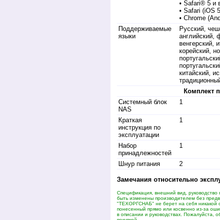
• Safari® 5 и
• Safari (iOS
• Chrome (And
Поддерживаемые
Русский, чеш
языки
английский, 
венгерский, 
корейский, н
португальски
португальски
китайский, и
традиционный
Комплект п
Системный блок
1
NAS
Краткая
1
инструкция по
эксплуатации
Набор
1
принадлежностей
Шнур питания
2
Замечания относительно экспл
Спецификация, внешний вид, руководство 
быть изменены производителем без пред
"ТЕХОРГСНАБ" не берет на себя никакой 
понесенный прямо или косвенно из-за оши
в описании и руководствах. Пожалуйста, о
покупкой.