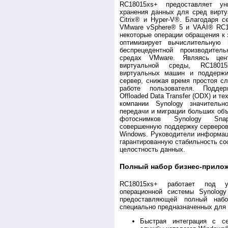
RC18015xs+ предоставляет у
хранения данных для сред вирту
Citrix® и Hyper-V®. Благодаря с
VMware vSphere® 5 и VAAI® RC18
некоторые операции обращения к
оптимизирует вычислительную
беспрецедентной производите
средах VMware. Являясь цен
виртуальной среды, RC1801
виртуальных машин и поддержи
сервер, снижая время простоя с
работе пользователя. Подде
Offloaded Data Transfer (ODX) и т
компании Synology значитель
передачи и миграции больших об
фотоснимков Synology Sna
совершенную поддержку серверов
Windows. Руководители информац
гарантированную стабильность со
целостность данных.
Полный набор бизнес-прило
RC18015xs+ работает под уп
операционной системы Synology 
предоставляющей полный наб
специально предназначенных для 
Быстрая интеграция с с