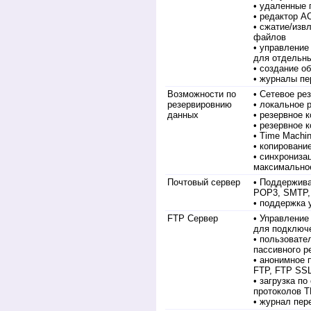
• удаленные 
• редактор A
• сжатие/изв
файлов
• управление
для отдельны
• создание о
• журналы п
Возможности по
• Сетевое ре
резервировнию
• локальное 
данных
• резервное 
• резервное 
• Time Machi
• копировани
• синхрониза
максимальное
Почтовый сервер
• Поддержива
POP3, SMTP,
• поддержка 
FTP Сервер
• Управление
для подключ
• пользовате
пассивного 
• анонимное 
FTP, FTP SS
• загрузка по
протоколов 
• журнал пер