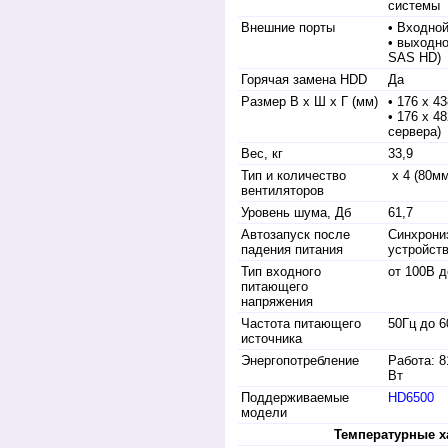
системы
Внешние порты
• Входно
• выходно
SAS HD)
Горячая замена HDD
Да
Размер В х Ш х Г (мм)
• 176 x 4
• 176 x 4
сервера)
Вес, кг
33,9
Тип и количество
х 4 (80мм
вентиляторов
Уровень шума, Дб
61,7
Автозапуск после
Синхрони
падения питания
устройст
Тип входного
от 100В д
питающего
напряжения
Частота питающего
50Гц до 
источника
Энергопотребление
Работа: 8
Вт
Поддерживаемые
HD6500
модели
Температурные х