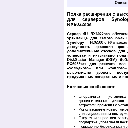
Описа
Полка расширения с выс
для серверов Synolo
RX6022sas
Сервер 4U RX6022sas обеспеч
хранилища для самого большо
Synology — HD6500 с 60 отсека
доступность хранения да
дополнительных отсеков для 
установке и интуитивно поня
DiskStation Manager (DSM). Доб
RX6022sas для решения масш
«холодного» или «теплого»
высочайший уровень досту
продуманным аппаратным и пр
Ключевые особенности
Оперативная устано
дополнительных дисков
затратами времени на уста
Использование новых томов
унифицированным инструме
Отсутствие простоев благ
поддержке управления нес
Повышение безотказности з