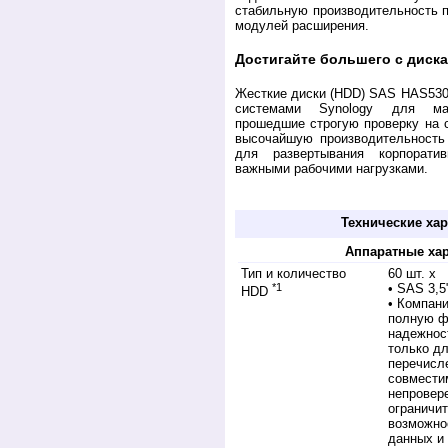
стабильную производительность п
модулей расширения.
Достигайте большего с диск
Жесткие диски (HDD) SAS HAS5300
системами Synology для ма
прошедшие строгую проверку на 
высочайшую производительность
для развертывания корпорати
важными рабочими нагрузками.
Купить RX 6022sas у дилера. Обзор, прода
Технические хар
Аппаратные хар
Тип и количество
60 шт. х
*1
• SAS 3,5
HDD
• Компани
полную ф
надежнос
только дл
перечисл
совмести
непровер
ограничи
возможнос
данных и