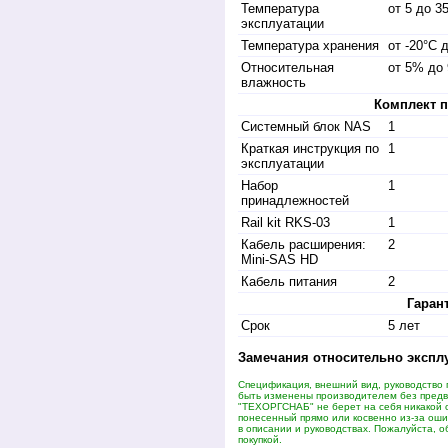
Температура
от 5 до 3
эксплуатации
Температура хранения
от -20°C 
Относительная
от 5% до
влажность
Комплект п
Системный блок NAS
1
Краткая инструкция по
1
эксплуатации
Набор
1
принадлежностей
Rail kit RKS-03
1
Кабель расширения:
2
Mini-SAS HD
Кабель питания
2
Гаран
Срок
5 лет
Замечания относительно экспл
Спецификация, внешний вид, руководство 
быть изменены производителем без пред
"ТЕХОРГСНАБ" не берет на себя никакой 
понесенный прямо или косвенно из-за оши
в описании и руководствах. Пожалуйста, о
покупкой.