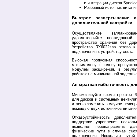
и интеграции дисков Synolo
Резервный источник питани
Быстрое развертывание 
дополнительной настройки
Осуществляйте запланиро
удовлетворяйте неожиданный
пространство хранения без дор
Устройство RX6022sas готово к
подключения к устройству хоста.
Высокая пропускная способнос
максимальную полосу пропуска
модулем расширения, в резуль
работают с минимальной задержко
Аппаратная избыточность дл
Минимизируйте время простоя 
для дисков и системным вентиля
и легко заменить в случае неиспр
помощью двух источников питания
Отказоустойчивость дополните
поддержке управления нескол
позволяет перенаправлять да
физические пути в случае сбо
подключения. Несколько путей