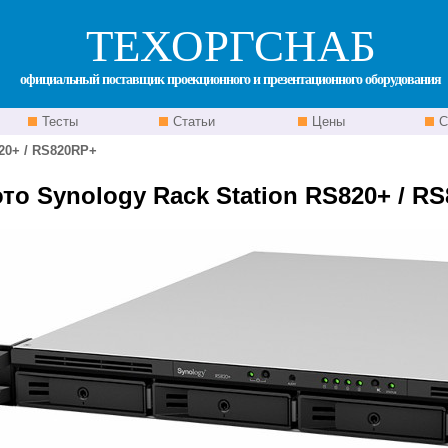
ТЕХОРГСНАБ
официальный поставщик проекционного и презентационного оборудования
Тесты
Статьи
Цены
С
20+ / RS820RP+
то Synology Rack Station RS820+ / R