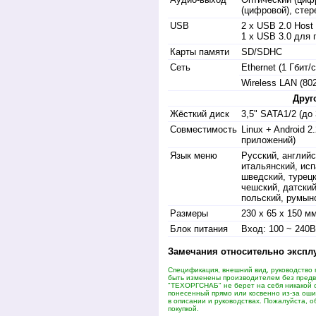
(цифровой), стер
USB
2 x USB 2.0 Hos
1 x USB 3.0 для
Карты памяти
SD/SDHC
Сеть
Ethernet (1 Гбит/с
Wireless LAN (802
Друг
Жёсткий диск
3,5" SATA1/2 (до 
Совместимость
Linux + Android 
приложений)
Язык меню
Русский, английс
итальянский, исп
шведский, турецк
чешский, датский
польский, румынс
Размеры
230 х 65 х 150 м
Блок питания
Вход: 100 ~ 240В
Замечания относительно экспл
Спецификация, внешний вид, руководство 
быть изменены производителем без пред
"ТЕХОРГСНАБ" не берет на себя никакой 
понесенный прямо или косвенно из-за оши
в описании и руководствах. Пожалуйста, о
покупкой.