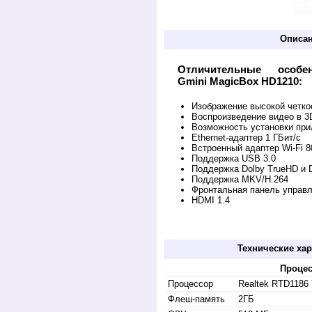
Описа
Отличительные особе
Gmini MagicBox HD1210:
Изображение высокой четко
Воспроизведение видео в 
Возможность установки при
Ethernet-адаптер 1 ГБит/с
Встроенный адаптер Wi-Fi 80
Поддержка USB 3.0
Поддержка Dolby TrueHD и
Поддержка MKV/H.264
Фронтальная панель управ
HDMI 1.4
Купить лучший дешевый wifi мелиапле
Беларуси. Поставка hdmedia player, hdtv dv
Технические хар
Проце
Процессор
Realtek RTD1186
Флеш-память
2ГБ