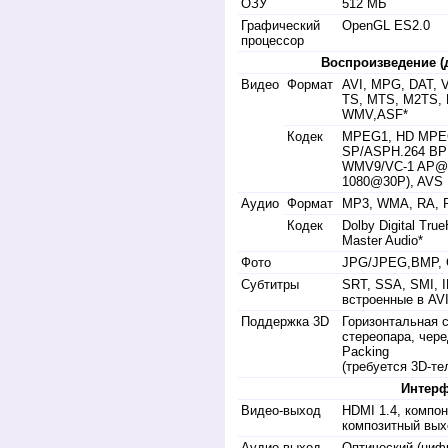
ОЗУ
512 МБ
Графический
OpenGL ES2.0
процессор
Воспроизведение (
Видео
Формат
AVI, MPG, DAT, 
TS, MTS, M2TS, 
WMV,ASF*
Кодек
MPEG1, HD MPE
SP/ASPH.264 BP
WMV9/VC-1 AP@L
1080@30P), AVS 
Аудио
Формат
MP3, WMA, RA,
Кодек
Dolby Digital Tru
Master Audio*
Фото
JPG/JPEG,BMP, G
Субтитры
SRT, SSA, SMI, 
встроенные в AV
Поддержка 3D
Горизонтальная 
стереопара, чер
Packing
(требуется 3D-те
Интер
Видео-выход
HDMI 1.4, компон
композитный вых
Аудио-выход
Оптический (циф