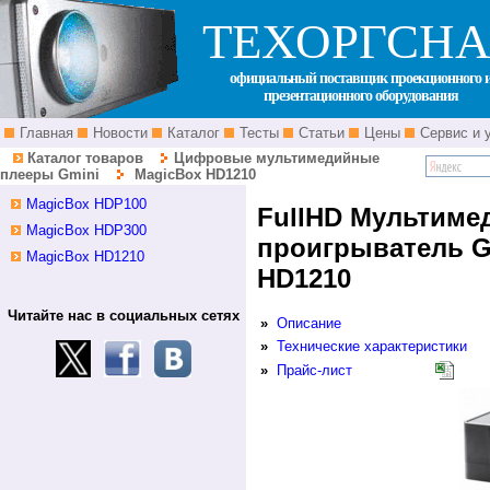
ТЕХОРГСНА
официальный поставщик проекционного 
презентационного оборудования
Главная
Новости
Каталог
Тесты
Статьи
Цены
Сервис и 
Каталог товаров
Цифровые мультимедийные
плееры Gmini
MagicBox HD1210
MagicBox HDP100
FullHD Мультим
MagicBox HDP300
проигрыватель G
MagicBox HD1210
HD1210
Читайте нас в социальных сетях
»
Описание
»
Технические характеристики
»
Прайс-лист