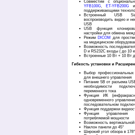
Совместим с опциональ
YFB100G
,
ET-YFB200G
ил
поддерживающими технол
Встроенный USB Sig
воспроизводить видео и н
USB
USB функция клонирова
настройки для обмена меж
Режим
DICOM
для простм
на медицинском оборудова
Возможность последовател
D и RS232C входы ( до 10 
Встроенные 10 Вт + 10 Вт 
Гибкость установки и Расширен
Выбор профессиональных 
для внешнего управления
Питание 5В от разъема USB
необходимости подкл
переменного тока
Функция ИК (инфракрас
одновременного управлени
последовательном подклю
Функция поддержки видеосте
Функция управления 
потребляемой мощности
Возможность вертикальной
Наклон панели до 45°
Широкий угол обзора в 178°