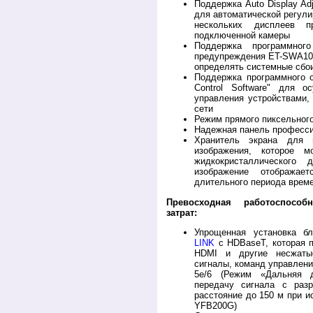
Поддержка Auto Display Ad
для автоматической регули
нескольких дисплеев п
подключенной камеры
Поддержка программног
предупреждения ET-SWA100
определять системные сбо
Поддержка программного об
Control Software" для о
управления устройствами,
сети
Режим прямого пиксельного
Надежная панель професси
Хранитель экрана для п
изображения, которое 
жидкокристаллического 
изображение отобража
длительного периода врем
Превосходная работоспособ
затрат:
Упрощенная установка б
LINK
c HDBaseT, которая п
HDMI и другие несжаты
сигналы, команд управлени
5e/6 (Режим «Дальняя д
передачу сигнала с раз
расстояние до 150 м при и
YFB200G)