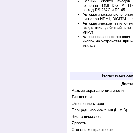
Полный спектр входов 
включая HDMI, DIGITAL LIN
выход RS-232C и RJ-45
Автоматическое включение
сигналов HDMI, DIGITAL LI
Автоматическое выключен
отсутствии действий или
минут
Блокировка переключения 
кнопок на устройстве при 
местах
Их можно выбрать и купить у дилера: дисп
th55lf80w, 80-е поколение th-55lf80e, th5
55lf80, телевизор th-55lf. У нас предст
покупка, гарантия и инструкция, стоимость 
Технические хар
Дисп
Размер экрана по диагонали
Тип панели
Отношение сторон
Площадь изображения (Ш x В)
Число пикселов
Яркость
Степень контрастности