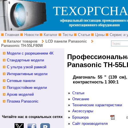
ТЕХОРГСНА
официальный поставщик проекционного 
презентационного оборудования
Главная
Новости
Каталог
Тесты
Статьи
Цены
Сервис и 
Каталог товаров
LCD панели Panasonic
Panasonic TH-55LF80W
Модели с разрешением 4K
Профессиональн
Стандартные модели
Panasonic TH-55
С ультра узкой рамкой
Интерактивные модели
Диагональ 55 " (139 см),
Сетевые панели
контрастность 1 300:1
Погодостойкие модели
»
Статьи
Архив моделей
»
Описание
Плазма Panasonic
»
Технические характеристики
»
Аксессуары
Читайте нас в социальных сетях
»
Брошюра
(
»
Сайт производителя