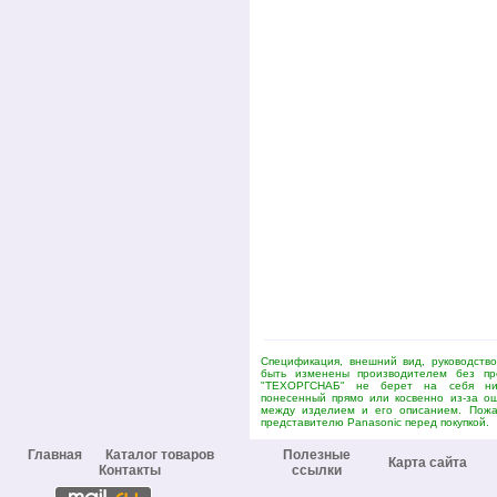
Спецификация, внешний вид, руководство
быть изменены производителем без пр
"ТЕХОРГСНАБ" не берет на себя ник
понесенный прямо или косвенно из-за ош
между изделием и его описанием. Пожал
представителю Panasonic перед покупкой.
Главная
Каталог товаров
Полезные
Карта сайта
Контакты
ссылки