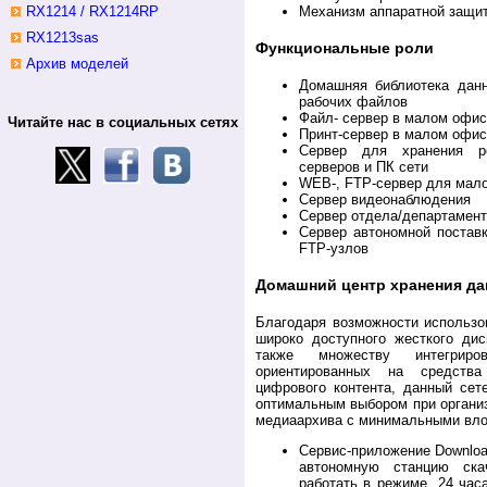
Механизм аппаратной защи
RX1214 / RX1214RP
RX1213sas
Функциональные роли
Архив моделей
Домашняя библиотека дан
рабочих файлов
Файл- сервер в малом офи
Читайте нас в социальных сетях
Принт-сервер в малом офи
Сервер для хранения р
серверов и ПК сети
WEB-, FTP-сервер для мал
Сервер видеонаблюдения
Сервер отдела/департамент
Сервер автономной поставки
FTP-узлов
Домашний центр хранения д
Благодаря возможности использ
широко доступного жесткого д
также множеству интегриров
ориентированных на средств
цифрового контента, данный сет
оптимальным выбором при органи
медиаархива с минимальными вл
Сервис-приложение Downlo
автономную станцию ска
работать в режиме 24 часа