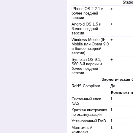
Stati
iPhone OS 2.2.1 и
+
более поздней
версии
Android OS 1.5 и
+
более поздней
версии
Windows Mobile (IE
+
Mobile или Opera 9.0
и более поздней
версии)
Symbian OS 9.1,
+
S60 3-й версии и
более поздней
версии
Экологическая 
RoHS Compliant
Да
Комплект п
Системный блок
1
NAS
Краткая инструкция
1
по эксплуатации
Установочный DVD
1
Монтажный
1
комплект