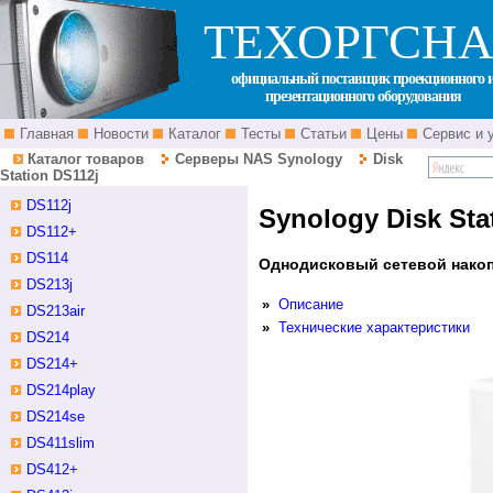
ТЕХОРГСНА
официальный поставщик проекционного 
презентационного оборудования
Главная
Новости
Каталог
Тесты
Статьи
Цены
Сервис и 
Каталог товаров
Серверы NAS Synology
Disk
Station DS112j
DS112j
Synology Disk Sta
DS112+
DS114
Однодисковый сетевой накоп
DS213j
»
Описание
DS213air
»
Технические характеристики
DS214
DS214+
DS214play
DS214se
DS411slim
DS412+