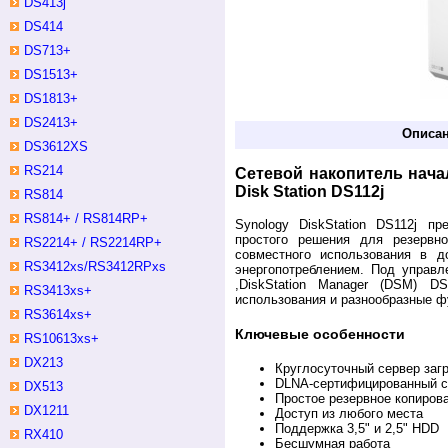
DS413j
DS414
DS713+
DS1513+
DS1813+
DS2413+
Описа
DS3612XS
RS214
Сетевой накопитель нача
Disk Station DS112j
RS814
RS814+ / RS814RP+
Synology DiskStation DS112j пр
простого решения для резервно
RS2214+ / RS2214RP+
совместного использования в 
RS3412xs/RS3412RPxs
энергопотреблением. Под управл
,DiskStation Manager (DSM) DS
RS3413xs+
использования и разнообразные ф
RS3614xs+
Ключевые особенности
RS10613xs+
DX213
Круглосуточный сервер заг
DLNA-сертифицированный с
DX513
Простое резервное копиров
DX1211
Доступ из любого места
Поддержка 3,5" и 2,5" HDD
RX410
Бесшумная работа