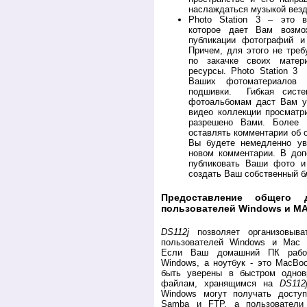
наслаждаться музыкой везд
Photo Station 3 – это в
которое дает Вам возмо
публикации фотографий и
Причем, для этого не тре
по закачке своих матер
ресурсы. Photo Station 3
Ваших фотоматериалов 
подшивки. Гибкая систе
фотоальбомам даст Вам у
видео коллекции просматр
разрешено Вами. Более 
оставлять комментарии об 
Вы будете немедленно ув
новом комментарии. В доп
публиковать Ваши фото 
создать Ваш собственный бл
Предоставление общего
пользователей Windows и M
DS112j
позволяет организовыва
пользователей Windows и Mac 
Если Ваш домашний ПК рабо
Windows, а ноутбук - это MacB
быть уверены в быстром одно
файлам, хранящимся на
DS112
Windows могут получать дост
Samba и FTP, а пользовател