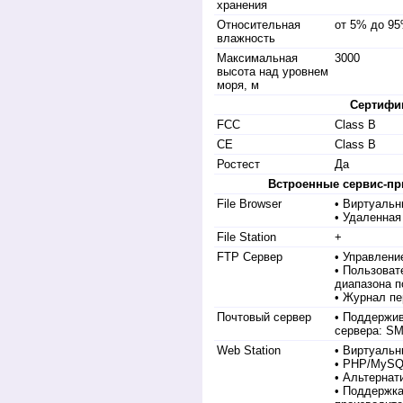
хранения
Относительная
от 5% до 9
влажность
Максимальная
3000
высота над уровнем
моря, м
Сертифи
FCC
Class B
CE
Class B
Ростест
Да
Встроенные сервис-пр
File Browser
• Виртуальн
• Удаленная
File Station
+
FTP Сервер
• Управлени
• Пользоват
диапазона п
• Журнал п
Почтовый сервер
• Поддержив
сервера: S
Web Station
• Виртуальн
• PHP/MyS
• Альтернат
• Поддержка