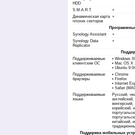
HDD
S.M.A.R.T.
+
Динамическая карта
+
плохих секторов
Программны
Synology Assistant
+
Synology Data
+
Replicator
Подде
Поддерживаемые
• Windows X
клиентские ОС
• Mac OS X 
• Ubuntu 9.
Поддерживаемые
• Chrome
браузеры
• Firefox
• Internet Exp
• Safari (MAC
Поддерживаемые
Русский, че
языки
английский,
венгерский,
корейский, 
португальск
португальск
китайский, 
традиционны
Поддержка мобильных устрой