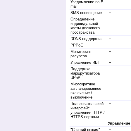
Уведомление по E-
+
mail
SMS-оповещение
+
Определение
+
индивидульной
квоты дискового
пространства
DDNS поддержка
+
PPPoE
+
Мониторинг
+
ресурсов
Управление ИБП
+
Поддержка
+
маршрутизатора
UPnP
Многократное
+
запланированное
включение /
выключение
Пользовательский
+
интерфейс
управления HTTP /
HTTPS портами
Управление
"Спящий режим"
+