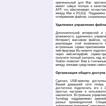
оригинальный для Mac проток
имеют самую полную и качеств
AFP, что обеспечивает по-насто
между Мас и
DS112j
. Поддержка 
отображение файлов, сохраненных
Удаленное управление файл
Дополнительной интересной и 
возможность удаленного управлен
Интернет) массивом файлов, 
реализации этой возможности 
встроенным сервис-приложением
web-браузера Вы можете подключ
через web-интерфейс сервис-п
получите полный контроль над 
Station позволит Вам в считанн
между папками средствами самог
Организация общего доступа
Сделать USB-принтер доступн
Вашей домашней сети теперь
достаточно подключить его к
простых настроек в пользовате
накопителя. Встроенное управля
Synology поддерживает широки
разных производителей. Специ
добавления принтеров” максимал