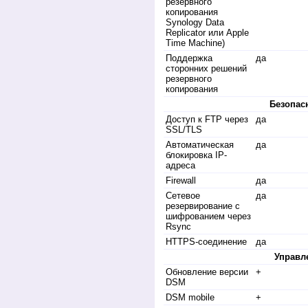
резервного
копирования
Synology Data
Replicator или Apple
Time Machine)
Поддержка
да
сторонних решений
резервного
копирования
Безопас
Доступ к FTP через
да
SSL/TLS
Автоматическая
да
блокировка IP-
адреса
Firewall
да
Сетевое
да
резервирование с
шифрованием через
Rsync
HTTPS-соединение
да
Управл
Обновление версии
+
DSM
DSM mobile
+