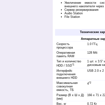
Увеличение емкости си
внешнего накопителя через
Сервер резервирования
Audio Station
File Station
купить server DS 112j дилер обзор быстр
продажа устройство
Технические хар
Аппаратные хар
Скорость
1.0 ГГц
процессора
Оперативная
128 Мб
память RAM
Тип и количество
1 шт. х 3.5” 
*1
дисковым ка
HDD / SSD
Интерфейс
USB 2.0 x 2
подключения
внешнего HDD
Максимальная
*2
4
совокупная
емкость, ТБ
Размер (В x Ш x Д)
166 х 71 x 2
(мм)
Вес, кг
0.72 Кг